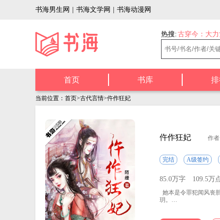
书海男生网
|
书海文学网
|
书海动漫网
热搜:
古穿今：大力
首页
书库
排
当前位置：
首页
>
古代言情
>仵作狂妃
仵作狂妃
作者
完结
A级签约
85.0万字
109.5万
她本是令罪犯闻风丧胆
玥。
为报仇，她重新拾起