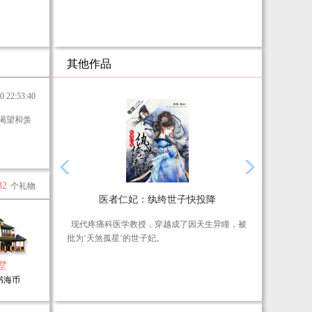
人，
其他作品
22:53:40
32
个礼物
医者仁妃：纨绔世子快投降
现代疼痛科医学教授，穿越成了因天生异瞳，被
批为‘天煞孤星’的世子妃。
墅
面对处处找茬的新婚夫君，接连二三的罕见病
0书海币
例，岌岌可危的朝堂动乱……陆婳淡定表示，有
随身医疗空间在，治病救人不在话下。朝堂动乱
也好办，惹不起躲得起。