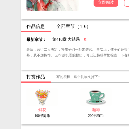
立即阅读
快速得出验尸结果、收
为完成前世抱负，她又
然而，两辈子都没谈过
作品信息
全部章节（416）
腹黑狠辣，权倾朝野却
初时，她笨拙地讨好
第416章 大结局
最新章节：
他双眼危险一眯：“你
最后，云衍二人决定，将孩子们一起带进宫。 事实上，孩子们还帮了他们大忙。 萧池除了上朝和审批奏折外，其他时间基本上都在陪孩子们。 那眼底的渴望和羡
她鼓起勇气：“我想借
慕，从不加掩饰。 云衍趁机委婉提出，可以让韩玥帮忙检查一下
后来，他百般纵容，
可惜，某女无动于衷，
打赏作品
写的很棒，送个礼物支持下~
某女一脸严肃：“王爷
他吐血：“你敢不敢来
鲜花
咖啡
100书海币
200书海币