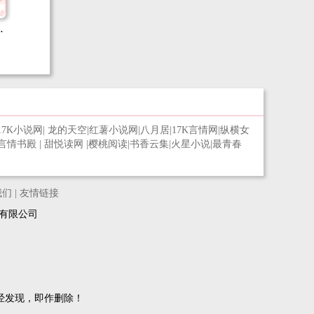
界
17K小说网
|
龙的天空
|
红薯小说网
|
八月居
|
17K言情网
|
纵横女
言情书殿
|
甜悦读网
|
樱桃阅读
|
书香云集
|
火星小说
|
最青春
我们
|
友情链接
络科技有限公司
经发现，即作删除！