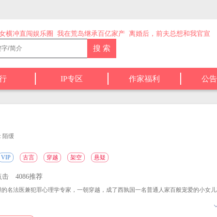
女横冲直闯娱乐圈
我在荒岛继承百亿家产
离婚后，前夫总想和我官宣
行
IP专区
作家福利
公告
: 陌缓
VIP
古言
穿越
架空
悬疑
点击
4086推荐
的名法医兼犯罪心理学专家，一朝穿越，成了西孰国一名普通人家百般宠爱的小女儿
解剖刀。