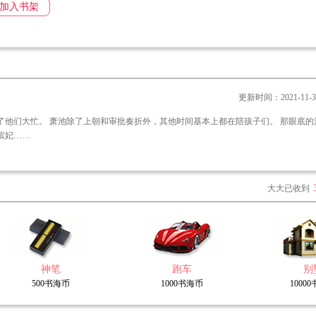
加入书架
录指纹的高科技人体扫描仪成了她的神助攻。
不得不对他百般讨好。
恋爱的她，对这种事实在是不怎么拿手。尤其对方还是西孰国唯一的异姓王，军功压
对女人嗤之以鼻。
，做美食，送礼物。
更新时间：2021-11-30 
想从本王这里得到什么？”
你的面子，进衙门，做仵作！”
各嫔妃……
一路护航。
忍不住问道：“我这般对你，你可有什么想法？”
大大已收到
放心，我会把每具尸体都验的明明白白，绝不给你丢脸！”
验验我的心！”
神笔
跑车
别
500书海币
1000书海币
1000