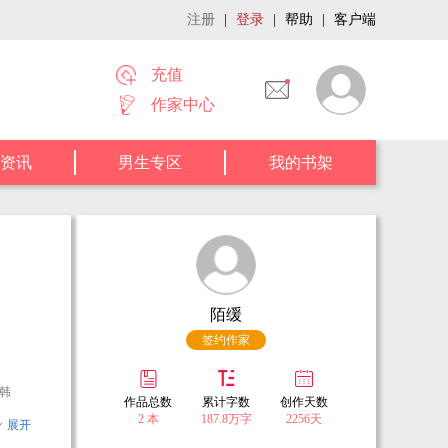
注册
|
登录
|
帮助
|
客户端
充值
作家中心
资讯
男生专区
我的书架
陌缓
签约作家
韩
作品总数
累计字数
创作天数
2 本
187.8万字
2256天
展开