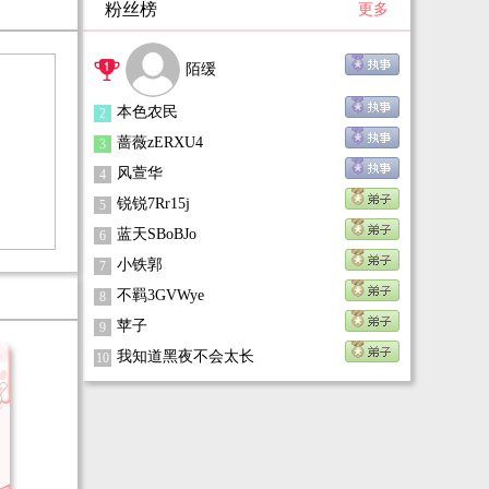
粉丝榜
更多
至于青春期的叛逆世子爷，她的策略是——静静
看他表演。
陌缓
本色农民
2
蔷薇zERXU4
3
风萱华
4
锐锐7Rr15j
5
蓝天SBoBJo
6
小铁郭
7
不羁3GVWye
8
苹子
9
我知道黑夜不会太长
10