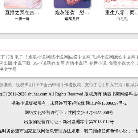
直播之我在古代
炮灰逆袭：怼翻
重生八零：商
斗绿茶
气运之子
巨子养成中
一折一屏
诸葛龙虾
白毛毛
天下书盟
|
电子书
|
逐浪小说网
|
找小说网
|
纵横中文网
|
飞卢小说网
|
磨铁中文网
|
河出版
|
小说下载
|
3G小说网
|
作文网
|
言情小说吧
|
创世小说
|
免费小说大全
|
书文学网
务条款
|
版权声明
|
VIP会员申请
|
作者投稿
|
支付中心
|
加入书海
|
联系
ght(C) 2011-2026 shuhai.com All Rights Reserved 版权所有 陕西书海网
书海小说版权所有，未经许可不得转载
陕ICP备13006097号-2
网络文化经营许可证：陕网文(2017)9827-068号
出版物经营许可证：新出发灞零字第2018-012号
品时务必遵守国家互联网信息管理办法规定，我们拒绝任何色情小说，一