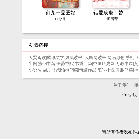
御宠一品医妃
错爱成瘾：替身
娇妻的绝地反击
红小果
一庭芳菲
友情链接
天翼阅读
|
腾讯文学
|
凤凰读书
|
人民网读书
|
网易原创
|
手机
|
生网
|
蜜阅书苑
|
蔷薇书院
|
书香门第
|
中国历史网
|
万卷书屋
|
黄
小说网
|
柒月书城
|
梧桐阅读
|
奇迹作品
|
笔尚小说
|
青豚阅读
|
神
关于我们
|
服
Copyri
请所有作者发布作