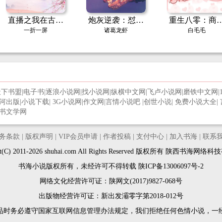
直播之我在古代
炮灰逆袭：怼翻
重生八零：商
斗绿茶
气运之子
巨子养成中
一折一屏
诸葛龙虾
白毛毛
天下书盟
|
电子书
|
逐浪小说网
|
找小说网
|
纵横中文网
|
飞卢小说网
|
磨铁中文网
|
河出版
|
小说下载
|
3G小说网
|
作文网
|
言情小说吧
|
创世小说
|
免费小说大全
|
书文学网
务条款
|
版权声明
|
VIP会员申请
|
作者投稿
|
支付中心
|
加入书海
|
联系
ght(C) 2011-2026 shuhai.com All Rights Reserved 版权所有 陕西书海网
书海小说版权所有，未经许可不得转载
陕ICP备13006097号-2
网络文化经营许可证：陕网文(2017)9827-068号
出版物经营许可证：新出发灞零字第2018-012号
品时务必遵守国家互联网信息管理办法规定，我们拒绝任何色情小说，一