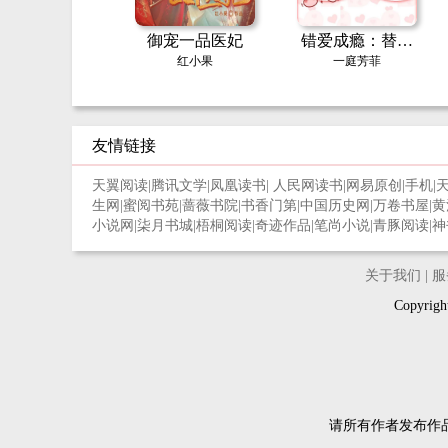
御宠一品医妃
错爱成瘾：替身
娇妻的绝地反击
红小果
一庭芳菲
友情链接
天翼阅读
|
腾讯文学
|
凤凰读书
|
人民网读书
|
网易原创
|
手机
|
生网
|
蜜阅书苑
|
蔷薇书院
|
书香门第
|
中国历史网
|
万卷书屋
|
黄
小说网
|
柒月书城
|
梧桐阅读
|
奇迹作品
|
笔尚小说
|
青豚阅读
|
神
关于我们
|
服
Copyri
请所有作者发布作