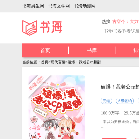
书海男生网
|
书海文学网
|
书海动漫网
热搜:
古穿今：大力
首页
书库
排
当前位置：
首页
>
现代言情
>磕爆！我老公cp超甜
磕爆！我老公cp
完结
A级签约
106.9万字
29.5万
本以为要被逼婚，自由
沈怀琳表示：你要这