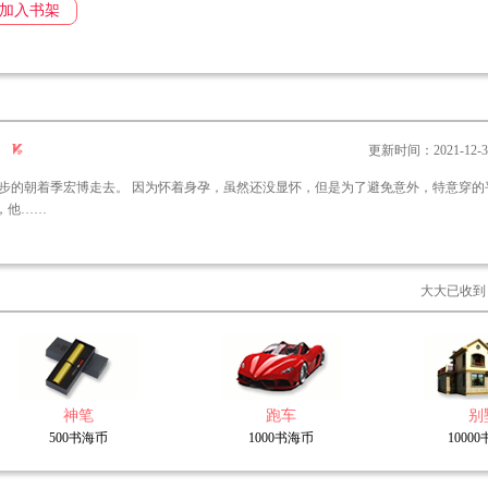
，自家老公看她的眼神咋不对劲了。
加入书架
看，怎么知道是直是弯。”
更新时间：2021-12-31 
半，他……
大大已收到
神笔
跑车
别
500书海币
1000书海币
1000