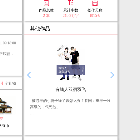
作品总数
累计字数
创作天数
2 本
219.2万字
1915天
其他作品
09:18:00
4
个礼物
有钱人双宿双飞
被包养的小鸭子绿了该怎么办？答曰：重养一只
高级的，气死他。
墅
安慕希：去，把你们这儿最好的鸭子叫过来。
0书海币
陆谋：小姐，我们这里是正经场所。