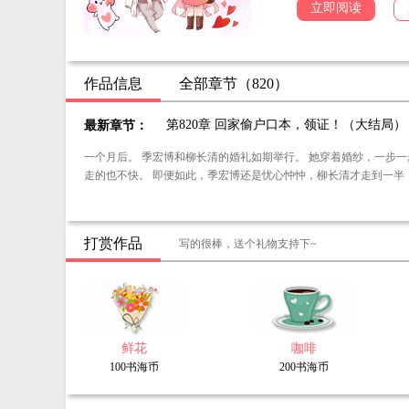
谁知道，磕CP正兴起
立即阅读
“实践出真知，不试试
作品信息
全部章节（820）
第820章 回家偷户口本，领证！（大结局）
最新章节：
一个月后。 季宏博和柳长清的婚礼如期举行。 她穿着婚纱，一步一步的朝着季宏博走去。 因为怀着身孕，虽然还没显怀，但是为了避免意外，特意穿的平底鞋，
走的也不快。 即便如此，季宏博还是忧心忡忡，柳长清才走到一
打赏作品
写的很棒，送个礼物支持下~
鲜花
咖啡
100书海币
200书海币