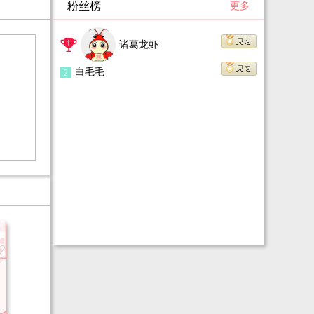
粉丝榜
更多
安慕希：怎么？怕我给不起，信不信分分钟拿钱
砸死你？
诸葛龙虾
陆谋：有话好商量，小姐你想要什么样的？
白毛毛
2
视线在周遭巡视一圈，安慕希随手一指，“就他
那样的。”
陆谋：（憋笑）他叫苏幕遮，是我们这里的头
牌。
安慕希：头牌果然是头牌，跟什么杰克，哈尼的
果然不一样。
苏幕遮：先打死基友，还是先掐死那个胆大包天
的女人？