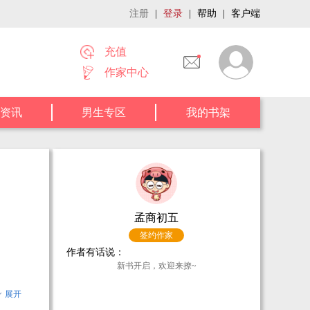
注册
|
登录
|
帮助
|
客户端
充值
作家中心
资讯
男生专区
我的书架
孟商初五
签约作家
作者有话说：
新书开启，欢迎来撩~
展开