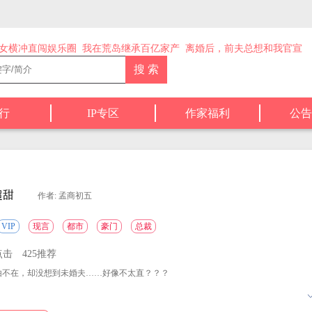
女横冲直闯娱乐圈
我在荒岛继承百亿家产
离婚后，前夫总想和我官宣
行
IP专区
作家福利
公告
超甜
作者: 孟商初五
VIP
现言
都市
豪门
总裁
点击
425推荐
不在，却没想到未婚夫……好像不太直？？？
么整，我可不困了！