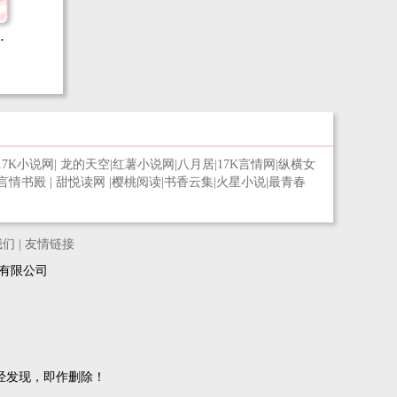
界
17K小说网
|
龙的天空
|
红薯小说网
|
八月居
|
17K言情网
|
纵横女
言情书殿
|
甜悦读网
|
樱桃阅读
|
书香云集
|
火星小说
|
最青春
我们
|
友情链接
络科技有限公司
经发现，即作删除！