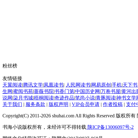
粉丝榜
友情链接
天翼阅读
|
腾讯文学
|
凤凰读书
|
人民网读书
|
网易原创
|
手机
|
天下书
生网
|
蜜阅书苑
|
蔷薇书院
|
书香门第
|
中国历史网
|
万卷书屋
|
黄河出
说网
|
柒月书城
|
梧桐阅读
|
奇迹作品
|
笔尚小说
|
青豚阅读
|
神书文学
关于我们
|
服务条款
|
版权声明
|
VIP会员申请
|
作者投稿
|
支付
Copyright(C) 2011-2026 shuhai.com All Rights Rese
书海小说版权所有，未经许可不得转载
陕ICP备13006097号-2