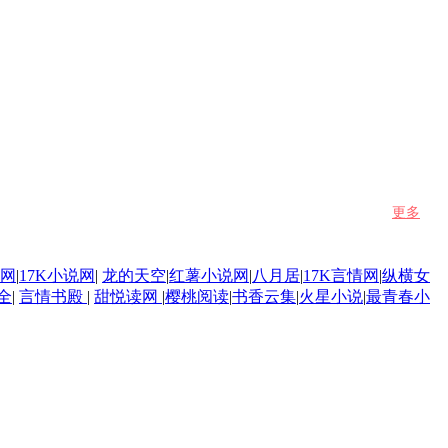
更多
网
|
17K小说网
|
龙的天空
|
红薯小说网
|
八月居
|
17K言情网
|
纵横女
全
|
言情书殿
|
甜悦读网
|
樱桃阅读
|
书香云集
|
火星小说
|
最青春小