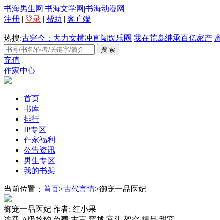
书海男生网
|
书海文学网
|
书海动漫网
注册
|
登录
|
帮助
|
客户端
热搜:
古穿今：大力女横冲直闯娱乐圈
我在荒岛继承百亿家产
充值
作家中心
首页
书库
排行
IP专区
作家福利
公告资讯
男生专区
我的书架
当前位置：
首页
>
古代言情
>御宠一品医妃
御宠一品医妃
作者: 红小果
连载
A级签约
免费
古言
穿越
宫斗
架空
精品
甜宠