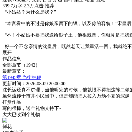
399.7万字
2.3万点击
推荐
“小姑姑？为什么是我？”
“本宫看中的不过是你娘亲留下的钱，以及你的容貌！”宋皇后
“不！小姑姑不要把我送给鞑子王，他很残暴，你就算是把我
好一个不念亲情的沈皇后，既然老天让我重活一回，我就绝不
展开
作品信息
全部章节（1942）
最新章节：
第1945章 当街抽鞭
更新时间：2026-08-09 20:00:00
沈长运还真不讲理，当他听完的时候，他就恨不得把这陈二赖
虽然流传于市井小民当中，但是却能把人拉入万劫不复的深渊
打赏作品
写的很棒，送个礼物支持下~
大大已收到
个礼物
鲜花