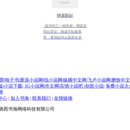
绝宠医妃
医学特工一朝穿越，脚踩圣
母白莲花，狠虐无耻腹黑
男，看我如何从废柴女逆袭
白富美，与人共赴皇权路，
万人跪舔绣花鞋
盟
|
电子书
|
逐浪小说网
|
找小说网
|
纵横中文网
|
飞卢小说网
|
磨铁中文
版
|
小说下载
|
3G小说网
|
作文网
|
言情小说吧
|
创世小说
|
免费小说大
网
中心
|
加入书海
|
联系我们
|
友情链接
rved 版权所有 陕西书海网络科技有限公司