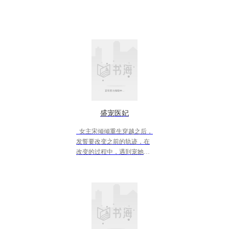
盛宠医妃
女主宋倾倾重生穿越之后，
发誓要改变之前的轨迹，在
改变的过程中，遇到宠她无
极限的男主，两人开始了一
段曲折的感情。