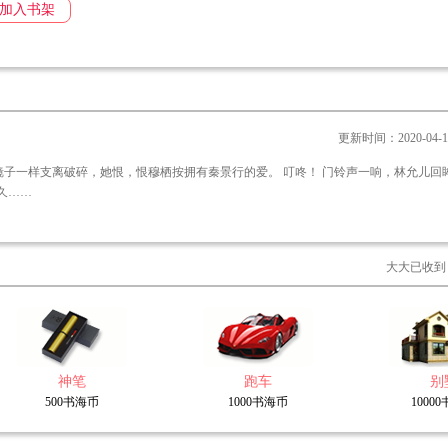
加入书架
更新时间：2020-04-17 
，恨穆栖按拥有秦景行的爱。 叮咚！ 门铃声一响，林允儿回眸一看，
经很久……
大大已收到
神笔
跑车
别
500书海币
1000书海币
1000