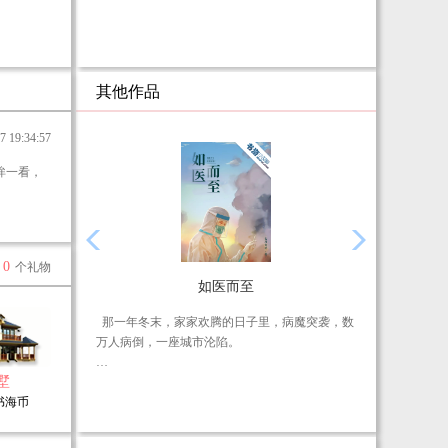
其他作品
19:34:57
0
个礼物
如医而至
那一年冬末，家家欢腾的日子里，病魔突袭，数
万人病倒，一座城市沦陷。
墅
封城令一下，上万人口城市宛如空城。
0书海币
陈默兮：“看什么呢？那么认真？”