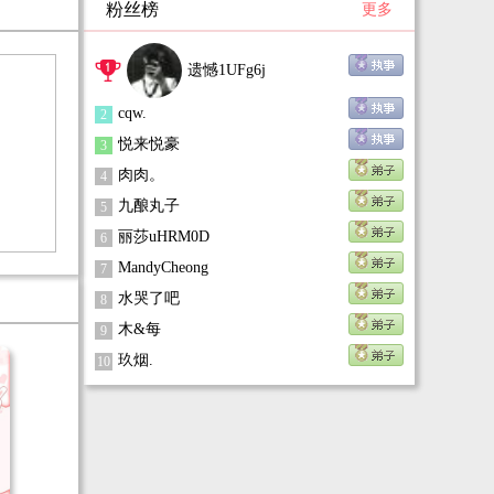
粉丝榜
更多
陈司尘收回手机：“我们拼搏的那个时候，竟然
是这样的。”
遗憾1UFg6j
陈默兮回头看了一眼空无一人的方舱医院，护目
镜上有了水雾。
cqw.
2
悦来悦豪
3
肉肉。
4
九酿丸子
5
丽莎uHRM0D
6
MandyCheong
7
水哭了吧
8
木&每
9
玖烟.
10