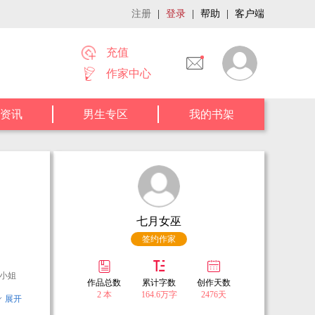
注册
|
登录
|
帮助
|
客户端
充值
作家中心
资讯
男生专区
我的书架
七月女巫
签约作家
小姐
作品总数
累计字数
创作天数
2 本
164.6万字
2476天
展开