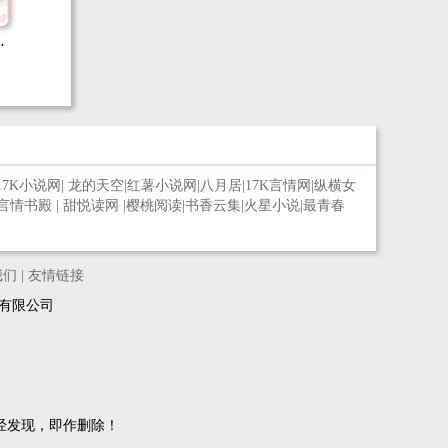
界
17K小说网
|
龙的天空
|
红薯小说网
|
八月居
|
17K言情网
|
纵横女
言情书殿
|
甜悦读网
|
樱桃阅读
|
书香云集
|
火星小说
|
最青春
我们
|
友情链接
络科技有限公司
经发现，即作删除！