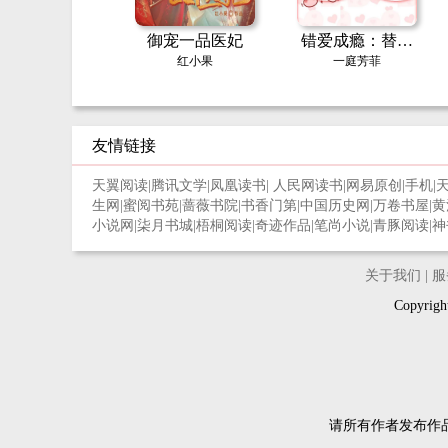
御宠一品医妃
错爱成瘾：替身
娇妻的绝地反击
红小果
一庭芳菲
友情链接
天翼阅读
|
腾讯文学
|
凤凰读书
|
人民网读书
|
网易原创
|
手机
|
生网
|
蜜阅书苑
|
蔷薇书院
|
书香门第
|
中国历史网
|
万卷书屋
|
黄
小说网
|
柒月书城
|
梧桐阅读
|
奇迹作品
|
笔尚小说
|
青豚阅读
|
神
关于我们
|
服
Copyri
请所有作者发布作