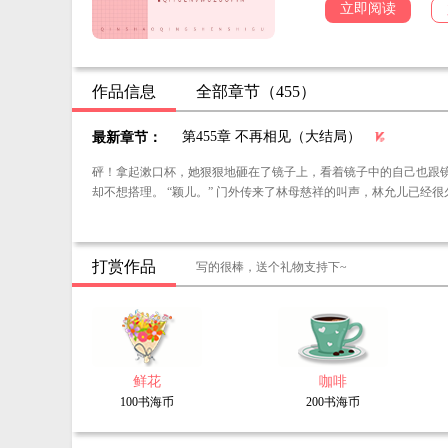
立即阅读
作品信息
全部章节（455）
第455章 不再相见（大结局）
最新章节：
砰！拿起漱口杯，她狠狠地砸在了镜子上，看着镜子中的自己也跟镜子一样支离破碎，她恨
却不想搭理。 “颖儿。” 门外传来了林母慈祥的叫声，林允儿已
打赏作品
写的很棒，送个礼物支持下~
鲜花
咖啡
100书海币
200书海币