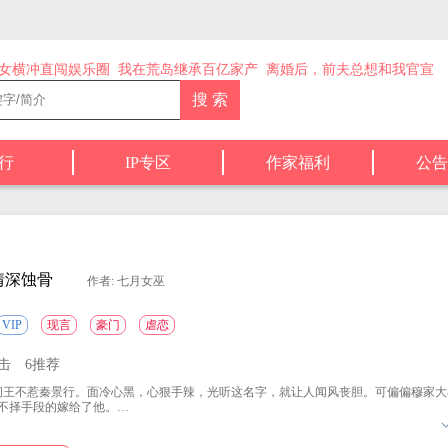
女横冲直闯娱乐圈
我在荒岛继承百亿家产
离婚后，前夫总想和我官宣
行
IP专区
作家福利
公告
情深蚀骨
作者: 七月女巫
VIP
现言
豪门
虐恋
点击
6推荐
王不惹秦景行。面冷心黑，心狠手辣，光听这名字，就让人闻风丧胆。可偏偏穆家大
不择手段的嫁给了他。
来，白头偕老，可最后却家破人亡，连自己的孩子都给了别人。