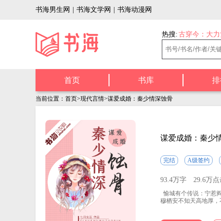
书海男生网
|
书海文学网
|
书海动漫网
热搜:
古穿今：大力
首页
书库
排
当前位置：
首页
>
现代言情
>谋爱成婚：秦少情深蚀骨
谋爱成婚：秦少
完结
A级签约
93.4万字
29.6万
愉城有个传说：宁惹阎
穆栖安不知天高地厚，
穆栖安以为自己苦尽甘