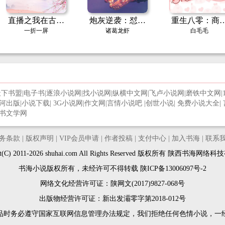
直播之我在古代
炮灰逆袭：怼翻
重生八零：商
斗绿茶
气运之子
巨子养成中
一折一屏
诸葛龙虾
白毛毛
天下书盟
|
电子书
|
逐浪小说网
|
找小说网
|
纵横中文网
|
飞卢小说网
|
磨铁中文网
|
河出版
|
小说下载
|
3G小说网
|
作文网
|
言情小说吧
|
创世小说
|
免费小说大全
|
书文学网
务条款
|
版权声明
|
VIP会员申请
|
作者投稿
|
支付中心
|
加入书海
|
联系
ght(C) 2011-2026 shuhai.com All Rights Reserved 版权所有 陕西书海网
书海小说版权所有，未经许可不得转载
陕ICP备13006097号-2
网络文化经营许可证：陕网文(2017)9827-068号
出版物经营许可证：新出发灞零字第2018-012号
品时务必遵守国家互联网信息管理办法规定，我们拒绝任何色情小说，一