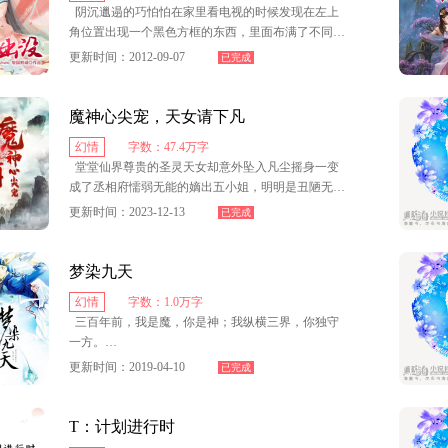
阴沉邋遢的巧怕怕在家里看电视的时候发现在左上
角位置出现一个黑色方框的东西，里面布满了不同形
状的白色点，当她聚精会神去看的时候，却看到了一
更新时间：2012-09-07
已完成
条惊人的信息！就在距离她家不远处的废弃公园里，
今晚十二点聚集。这是信息的内容。巧怕怕并不知道
那是一个来自异界的信息，那是普通人看不到的，好
魔神心尖宠，天女请下凡
奇的她当晚去了废弃公园，那些异类紧急集合的地
幻情
字数：47.4万字
方，命运在今晚十二点开始转变，冷酷帅气的妖狐与
堂堂仙界尊贵的圣灵天女却意外坠入凡尘摇身一变
心理扭曲的废物女主，于是这个世界出现两种不同的
成了丞相府懦弱无能的嫡出五小姐，明明是丑陋无比
极端，到底是什么把他们相撞在一起？
的容颜却在几年时光里变得倾国倾城！
更新时间：2023-12-13
已完成
家中姐妹的冷嘲热讽她不在乎更不削理会，恶毒母
亲的心狠手辣她加倍奉还，如此惊为天人的变化令众
梦染九天
人大跌眼镜，惊呼相府五小姐凤仙儿才是国中第一美
幻情
字数：1.0万字
人！
三百年前，我是魔，你是神；我纵横三界，你独守
一方。
意外的月夜下她遇见了生命中最重要的男人，甜蜜
相处中她意外的发现了自己爱着的男人竟是这世间唯
更新时间：2019-04-10
已完成
三百年后，我孑然一身，四处流浪，你却不知身在
一的魔神！
何处，与谁为伴。
T：计划进行时
情路坎坷，凤仙儿遭遇腹黑心机的巫族后代加以残
人道岁月蹉跎，花落亦是无痕，所谓神魔，既存在
害不幸丧命！