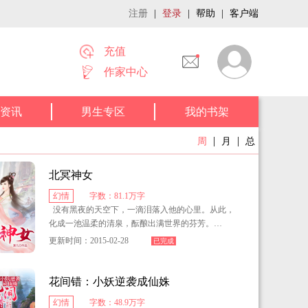
注册
|
登录
|
帮助
|
客户端
充值
作家中心
资讯
男生专区
我的书架
|
|
周
月
总
北冥神女
幻情
字数：81.1万字
没有黑夜的天空下，一滴泪落入他的心里。从此，
化成一池温柔的清泉，酝酿出满世界的芬芳。
更新时间：2015-02-28
已完成
用一颗纯洁无暇的博爱之心，换你一世复仇大业，
龙行天下。
花间错：小妖逆袭成仙姝
一万年太久，我想用尽一切只争朝夕。冰封雪域不
幻情
字数：48.9万字
再留你一个人，没有温度的世界我们千秋万载……