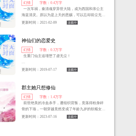
幻情
字数：0.4万字
一次车祸，秦清魂穿异世大陆，成为西国和亲公主
海蓝清灵。原以为是上天的恩赐，可以忘却前尘无牵
无挂重新活一次，却不想这只是一个开始。
更新时间：2021-02-09
连载中
一块神秘的玉佩，一个古老的传说，一个几代人的
阴谋，在一场势力角逐中引出一段跨越轮回纠缠万年
神仙们的恋爱史
的故事……
幻情
字数：0.3万字
生重门仙主追瑾堕了虚无尘！
承屹君不甘心，他和追瑾斗了几百年，还未有个结
更新时间：2019-07-17
连载中
果，怎能允许有一人先离开？
折断龙根，耗损百年修为，三千青丝顷刻雪白，他
郡主她只想修仙
要让她重生……
幻情
字数：1.4万字
前世绝美的冷血杀手，遭组织背叛，竟落得粉身碎
他做了一切，回来的不是那个高傲强势的追瑾，只
骨的下场，一朝穿越竟然变成了年龄九岁的软糯女娃
是什么也不记得，什么也不会的阿瑾……
娃。和冷酷的俊美侍卫、阳光帅气的采药少年携手，
更新时间：2023-07-16
连载中
踏上搞笑又光怪陆离的成长之路。
不甘心！不甘心！
一日抵一年的离奇幻境？那就打破好了！
在为阿瑾寻回记忆的路上，他们得知了周穆王偃师