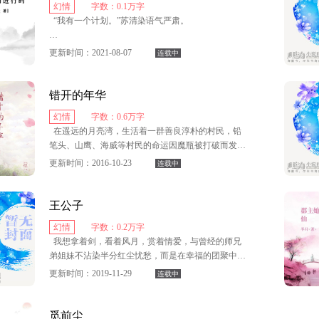
幻情
字数：0.1万字
于天地间，又如何能逃得过终结？
“我有一个计划。”苏清染语气严肃。
死后她却身归其位变回了苍穹的战神，可她却忘记
幻灭，重生，失去的是整个世界，留下的唯有你最
了曾在凡间发生的一切，也忘记了那个最深爱的
“什么计划？”沈猫颜问。
初的那一抹倩影。
更新时间：2021-08-07
连载中
他……
“杀。”
在一场旷世之战的重重打击下她唤醒了遗忘的记
错开的年华
忆，她原谅了所有与他重新走到了一起。
月亮在那一夜，红的可怕。
幻情
字数：0.6万字
她此生只爱北琉殇，所以她拒绝了青梅竹马的玄月
在遥远的月亮湾，生活着一群善良淳朴的村民，铅
百人献祭，血色魔瞳现世，万人之上妖皇归来。
君商秋，魔祖大人对她的爱她更是当做了一种玩笑，
笔头、山鹰、海威等村民的命运因魔瓶被打破而发生
妖君陌凡的示爱换来的却是她的冰冷无情……
巨大转变。魔瓶打破后，河水变黑，灾难降临，为拯
与此同时，妖界死对头鬼界正主回归。
更新时间：2016-10-23
连载中
救村庄，铅笔头、山鹰、海威等踏上寻找蝴蝶仙子的
那么多男人全都深爱着她，可她却只爱他，他也只
艰难征程。
“鬼王驾到！百鬼跪拜！”
爱她。时光流逝令他们拥有了一个天才儿子，小娃娃
王公子
从小就扬言说要保护母后一辈子。
历经重重磨难，他们终于找到蝴蝶谷，在蝴蝶仙子
她笑了。
幻情
字数：0.2万字
的帮助下，山鹰等人获得对抗邪恶的力量。然而，蝴
本以为可以这样一直幸福甜蜜的生活下去，殊不知
我想拿着剑，看着风月，赏着情爱，与曾经的师兄
蝶谷也面临着秃鹫崖、千狼山以及杀手堡等敌人的威
“鬼王啊鬼王，你算漏了一步。”
黑暗之神早已复生正在暗中筹谋着一场更大的战
弟姐妹不沾染半分红尘忧愁，而是在幸福的团聚中，
胁，双方多次展开激烈战斗，互有胜负，伤亡惨重。
争……
一次次走过江河岁月。
更新时间：2019-11-29
连载中
“敢问妖皇殿下，我算漏了哪一步？”
这个江山与时空，实属虚拟架空的形式，而充满人
“你算漏了，你会爱上我这一步。”
情味道。
觅前尘