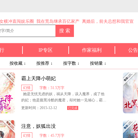
女横冲直闯娱乐圈
我在荒岛继承百亿家产
离婚后，前夫总想和我官宣
行
IP专区
作家福利
公告
↓
按收藏 ↓
按推荐 ↓
按字数 ↓
按销量 ↓
霸上天降小萌妃
幻情
字数：51.5万字
她是无忧无虑的妖，祸从天降，误入魔界，成了他
的妃；他是腹黑冷酷的魔君，却对她一见倾心，霸王
留心也留人；妖魔感情纠葛，会谱出怎样逆天的爱
更新时间：2015-12-12
已完成
情？
注意，妖狐出没
幻情
字数：45.7万字