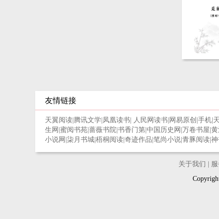
友情链接
天翼阅读
|
腾讯文学
|
凤凰读书
|
人民网读书
|
网易原创
|
手机
|
生网
|
蜜阅书苑
|
蔷薇书院
|
书香门第
|
中国历史网
|
万卷书屋
|
黄
小说网
|
柒月书城
|
梧桐阅读
|
奇迹作品
|
笔尚小说
|
青豚阅读
|
神
关于我们
|
服
Copyri