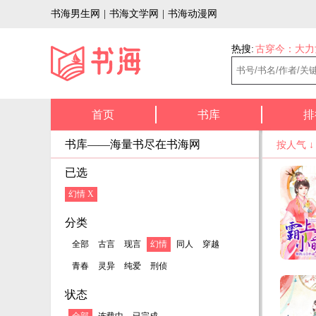
书海男生网
|
书海文学网
|
书海动漫网
热搜:
古穿今：大力
首页
书库
排
书库——海量书尽在书海网
按人气 
已选
幻情 X
分类
全部
古言
现言
幻情
同人
穿越
青春
灵异
纯爱
刑侦
状态