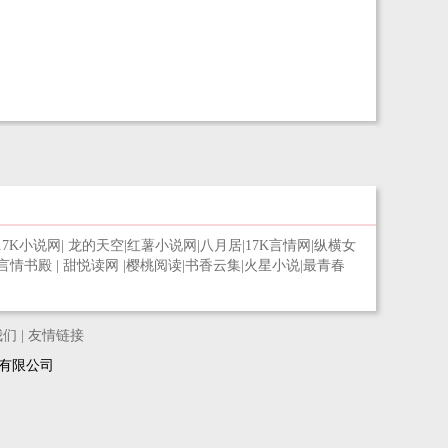
一事，逐渐深入，却发现事情远不是那么简单……
嚣张神兽？坐下我们好好唠唠！
承屹君好像不只是承屹君，追瑾好像也不是追
一位容貌清绝的男子施施然走来，徒手劈开半座
瑾……
山，“哪儿鬼混去了？”
这是一个根据周穆王西巡遇见一个做木偶的人的故
沐玥雪赔笑，“我在捡经验点呢。”
事为基础衍生的，玄幻推理，打架恋爱！
“还嫌我捡的麻烦不够吗？”晟白意有所指地看向
她。？？？
随着时间推移，有种说不出的情愫渐渐吞噬两人，
17K小说网
|
龙的天空
|
红薯小说网
|
八月居
|
17K言情网
|
纵横女
他们最终的归宿，究竟是续写……还是消逝……
言情书殿
|
甜悦读网
|
樱桃阅读
|
书香云集
|
火星小说
|
最青春
我们
|
友情链接
络科技有限公司