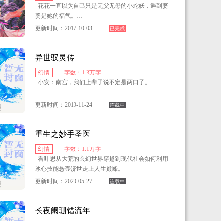
花花一直以为自己只是无父无母的小蛇妖，遇到婆
婆是她的福气。
他对她而言相向，却又转脸无赖的说她欠他一条
命，然后让她做他的奴仆。四下无人时他看似冷酷、
更新时间：2017-10-03
已完成
仙族太子，呵呵，貌似深情却冷眼看自己被打回原
时而无赖、经常耍诈让纯洁的鸢羽女神毫无招架之
形。
力。
异世驭灵传
可这魔族皇子一直对我不屑一顾，怎会如此情深似
一万一千年的跨越，她就是为了让他骗的吗？赤焱
幻情
字数：1.3万字
海。
你究竟是闹哪样？
小安：南宫，我们上辈子说不定是两口子。
可我谁也不想要，谁也不想靠！
冰锥狠狠刺进她的心窝，回头又温柔万千的说爱
蝉息：南宫，你打算什么时候报我的救命之恩？
更新时间：2019-11-24
连载中
她，连飞你是变态吗？
堂堂天地灵尊怎可如此窝囊，
南宫晴：法术？妖怪？灵兵？南宫氏是能自由来往
冲冠一怒为红颜，夜孤魂你有资格吗？
于两界的使者？别闹了，我一定是在做梦。
重生之妙手圣医
且看我如何逆袭，谁也主宰不了我的命运！
幻情
字数：1.1万字
看叶思从大荒的玄幻世界穿越到现代社会如何利用
冰心技能悬壶济世走上人生巅峰。
更新时间：2020-05-27
连载中
长夜阑珊错流年