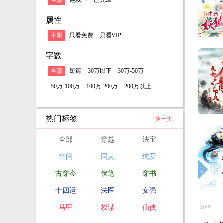
全部
连载中
已完成
属性
不限
只看免费
只看VIP
字数
全部
短篇
30万以下
30万-50万
50万-100万
100万-200万
200万以上
热门标签
换一批
全部
穿越
法宝
空间
同人
纯爱
古穿今
伏笔
穿书
十四运
法医
女强
马甲
权谋
仙侠