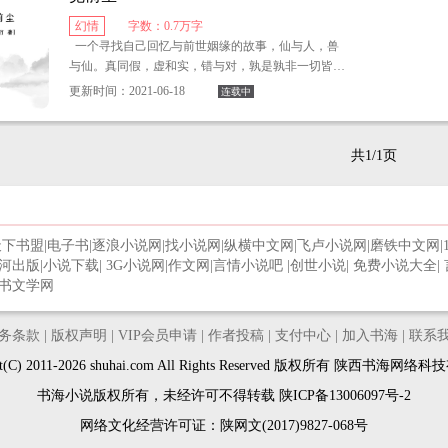
幻情
字数：0.7万字
生的意义，在若何？爱的意义，在若何？
一个寻找自己回忆与前世姻缘的故事，仙与人，兽
与仙。真同假，虚和实，错与对，孰是孰非一切皆在
我用一个个小而短暂的情节，去打开人们日常的发
此篇之中…
问。一次次，不出所料的人物出场，收获得更多人生
更新时间：2021-06-18
连载中
的跌宕起伏的意义。我想，人生最美的时刻，就是在
虚无和现实间再锦上添花，将人的想象、奋斗、思考
混聚起来，升华一层意义，这种意义，更体现在文字
共1/1页
的写作方面。
这不算是一种文学创作，而在于不停的去书写，书
写每一个人——他的眉眼、腿脚、动作，以及在我内
天下书盟
|
电子书
|
逐浪小说网
|
找小说网
|
纵横中文网
|
飞卢小说网
|
磨铁中文网
|
心中加工之后的人物形象。我所爱的人，他们应该更
河出版
|
小说下载
|
3G小说网
|
作文网
|
言情小说吧
|
创世小说
|
免费小说大全
|
加智慧而空灵。
书文学网
务条款
|
版权声明
|
VIP会员申请
|
作者投稿
|
支付中心
|
加入书海
|
联系
ght(C) 2011-2026 shuhai.com All Rights Reserved 版权所有 陕西书海网
书海小说版权所有，未经许可不得转载
陕ICP备13006097号-2
网络文化经营许可证：陕网文(2017)9827-068号