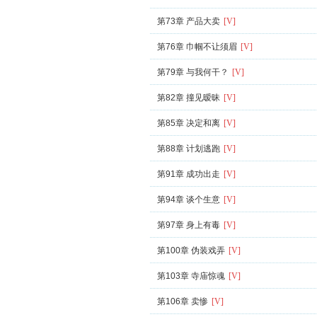
第73章 产品大卖
[V]
第76章 巾帼不让须眉
[V]
第79章 与我何干？
[V]
第82章 撞见暧昧
[V]
第85章 决定和离
[V]
第88章 计划逃跑
[V]
第91章 成功出走
[V]
第94章 谈个生意
[V]
第97章 身上有毒
[V]
第100章 伪装戏弄
[V]
第103章 寺庙惊魂
[V]
第106章 卖惨
[V]