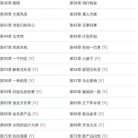
第35章 围猎
第36章 强行梳妆
第38章 大展风采
第39章 遭人为难
第41章 侍妾们的关心
第42章 没事找事
第44章 去求情
第45章 计划开始
第47章 同床共枕
第48章 给他一巴掌
[V]
第50章 一个约定
[V]
第51章 人贩子
[V]
第53章 解救沈长安
[V]
第54章 探望沈长安
[V]
第56章 一杯奶茶
[V]
第57章 当众要钱
[V]
第59章 封故礼的折磨
[V]
第60章 尴尬的一面
[V]
第62章 放走方长青
[V]
第63章 立下军令状
[V]
第65章 改良新产品
[V]
第66章 新品改革
[V]
第68章 古怪的设计大师
[V]
第69章 开业大吉
[V]
第71章 刮目相看
[V]
第72章 新产品问世
[V]