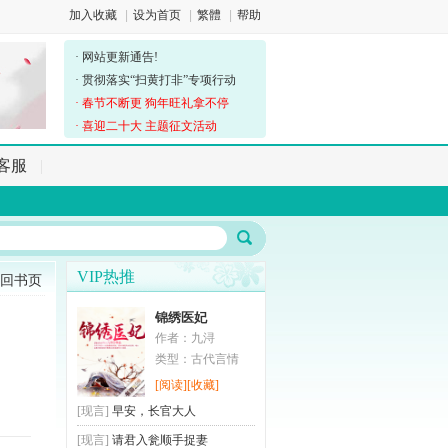
加入收藏
|
设为首页
|
繁體
|
帮助
· 网站更新通告!
· 贯彻落实“扫黄打非”专项行动
· 春节不断更 狗年旺礼拿不停
· 喜迎二十大 主题征文活动
客服
|
VIP热推
回书页
锦绣医妃
作者：
九浔
类型：
古代言情
[阅读]
[收藏]
[现言]
早安，长官大人
[现言]
请君入瓮顺手捉妻