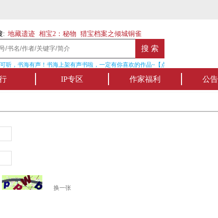
:
地藏遗迹
相宝2：秘物
猎宝档案之倾城铜雀
可听，书海有声！书海上架有声书啦，一定有你喜欢的作品~【点我收听】
行
IP专区
作家福利
公告
换一张