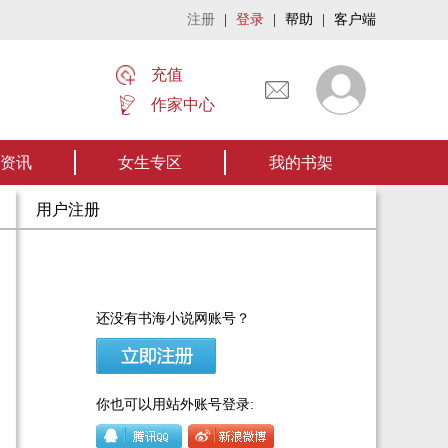
注册
|
登录
|
帮助
|
客户端
充值
作家中心
名家名作——欢迎阅读作者张家四叔的作品《张家摸金秘术》让我们一起开启张
资讯
女生专区
我的书架
用户注册
还没有书海小说网账号？
你也可以用站外账号登录: