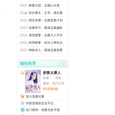
[现言]
娇妻太甜，总裁心尖宠
[穿越]
庶女重生：王爷，请自重
[现言]
萌宝来袭：总裁宠妻计划
[现言]
追妻有方：霸道总裁偏执
爱
[现言]
枭宠掳妻：总裁大人不许
动
[现言]
拆弹娇妻：高冷上将轻点
宠
[现言]
律政佳人：霸道总裁宠爱
妻
编辑推荐
娇妻太磨人
作者：
「雨歇」
类型：
现代言情
[阅读]
[收藏]
裴少宠妻纪要
你曾是我的念念不忘
4
名门锁情：怨妻无处可逃