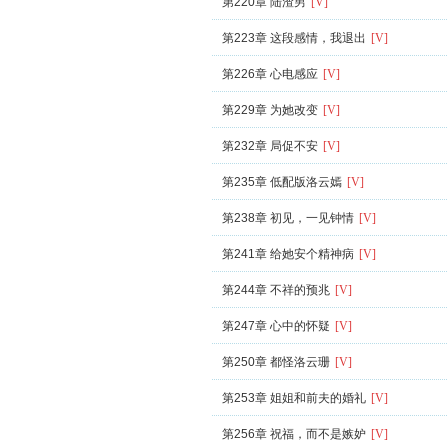
第220章 陆渣男
[V]
第223章 这段感情，我退出
[V]
第226章 心电感应
[V]
第229章 为她改变
[V]
第232章 局促不安
[V]
第235章 低配版洛云嫣
[V]
第238章 初见，一见钟情
[V]
第241章 给她安个精神病
[V]
第244章 不祥的预兆
[V]
第247章 心中的怀疑
[V]
第250章 都怪洛云珊
[V]
第253章 姐姐和前夫的婚礼
[V]
第256章 祝福，而不是嫉妒
[V]