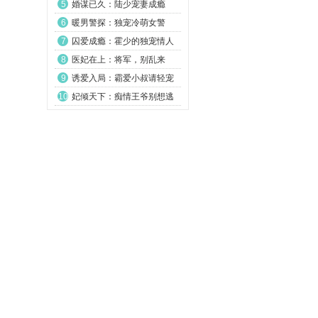
5
婚谋已久：陆少宠妻成瘾
6
暖男警探：独宠冷萌女警
7
囚爱成瘾：霍少的独宠情人
8
医妃在上：将军，别乱来
9
诱爱入局：霸爱小叔请轻宠
10
妃倾天下：痴情王爷别想逃