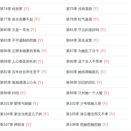
第74章 你发誓
[V]
第75章 没有底线
[V]
第77章 前夫高攀不起
[V]
第78章 吐气扬眉
[V]
第80章 又是一耳光
[V]
第81章 守点妇道好吗
[V]
第83章 不可遏制的想她
[V]
第84章 莫名寂寞
[V]
第86章 正牌未婚妻的资格
[V]
第87章 为她乱了分寸
[V]
第89章 人心都是肉长的
[V]
第90章 这个女人不简单
[V]
第92章 百年好合早生贵子
[V]
第93章 她有两幅面孔
[V]
第95章 孤独感涌上心头
[V]
第96章 旧旧的回忆
[V]
第98章 纠结
[V]
第99章 只对她一个人暖
[V]
第101章 爱情与婚姻
[V]
第102章 少爷恨她入骨
[V]
第104章 家业当然是儿子的
[V]
第105章 洛云珊没用又不孝
[V]
第107章 神助攻
[V]
第108章 想她想她想她
[V]