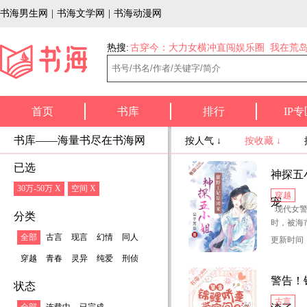
书海男生网
|
书海文学网
|
书海动漫网
热搜:
古穿今：大力女横冲直闯娱乐圈
我在荒
首页
书库
排行
IP专
书库——海量书尽在书海网
按人气 ↓
按收藏 ↓
已选
神探五
30万-50万 X
空间 X
穿越
宠
现代女警
分类
时，被海
入了一个
全部
古言
现言
幻情
同人
更新时间：2
府同名同
穿越
青春
灵异
纯爱
刑侦
城的哥哥
警告！
状态
“这位姑
古言
之事？”