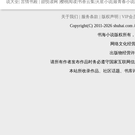
说大全
|
言情书殿
|
甜悦读网
|
樱桃阅读
|
书香云集
|
火星小说
|
最青春小说
关于我们
|
服务条款
|
版权声明
|
VIP
Copyright(C) 2011-2026 shuh
书海小说版权所有
网络文化经营许
出版物经营许可
请所有作者发布作品时务必遵守国家互联网信
本站所收录作品、社区话题、书库