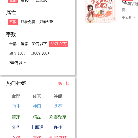
全部
连载中
已完成
渣了
一朝穿越
喜。
“这位殿
属性
小女可是
更新时间：2
不限
只看免费
只看VIP
姜小清怒
疯狂打脸
她不由裹
字数
个充满野
眼看着带
全部
短篇
30万以下
30万-50万
结果却被
“经过方
50万-100万
100万-200万
偷走了本
姜小清为
必须负责
200万以上
男人却死
“继续脱
热门标签
换一批
甲。”
全部
修真
异能
姜小清抬
众之下，
宅斗
种田
悬疑
男人将她
清穿
精品
欢喜冤家
们可以回
复仇
十四运
仵作
姜小清：
女强
年代
现实题材