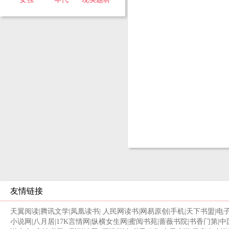
她的剧本
所以该怎
友情链接
天翼阅读
|
腾讯文学
|
凤凰读书
|
人民网读书
|
网易原创
|
手机
|
天下书盟
|
电
小说网
|
八月居
|
17K言情网
|
纵横女生网
|
蜜阅书苑
|
蔷薇书院
|
书香门第
|
中