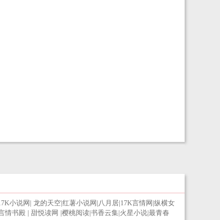
17K小说网
|
龙的天空
|
红薯小说网
|
八月居
|
17K言情网
|
纵横女
言情书殿
|
甜悦读网
|
樱桃阅读
|
书香云集
|
火星小说
|
最青春