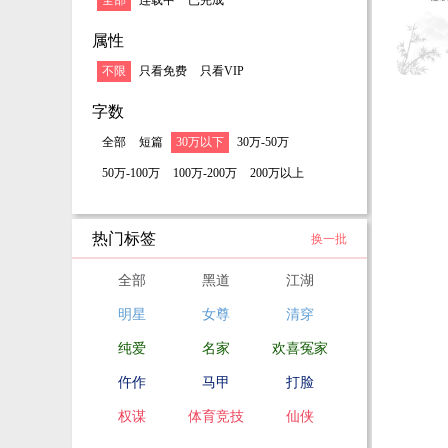
全部
连载中
已完成
属性
不限
只看免费
只看VIP
字数
全部
短篇
30万以下
30万-50万
50万-100万
100万-200万
200万以上
热门标签
换一批
全部
黑道
江湖
明星
女尊
清穿
纯爱
名家
欢喜冤家
仵作
马甲
打脸
权谋
体育竞技
仙侠