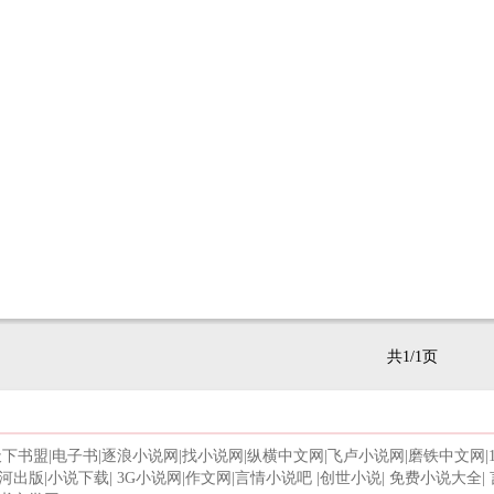
共1/1页
天下书盟
|
电子书
|
逐浪小说网
|
找小说网
|
纵横中文网
|
飞卢小说网
|
磨铁中文网
|
河出版
|
小说下载
|
3G小说网
|
作文网
|
言情小说吧
|
创世小说
|
免费小说大全
|