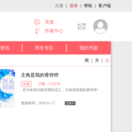
注册
|
登录
|
帮助
|
客户端
充值
作家中心
资讯
男生专区
我的书架
|
|
周
月
总
主角是我的香饽饽
穿越
字数：0.4万字
作为本世纪最优秀的员工，主角就是我的香饽饽~
主角被骂，我来抗
更新时间：2020-11-17
连载中
主角被打，我来抗
主角中刀……那是不可能的，中刀的只有可能是身
为优秀员工的我！