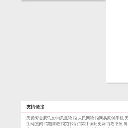
友情链接
天翼阅读
|
腾讯文学
|
凤凰读书
|
人民网读书
|
网易原创
|
手机
|
生网
|
蜜阅书苑
|
蔷薇书院
|
书香门第
|
中国历史网
|
万卷书屋
|
黄