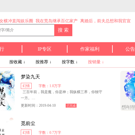
女横冲直闯娱乐圈
我在荒岛继承百亿家产
离婚后，前夫总想和我官宣
行
IP专区
作家福利
公告
↓
按收藏 ↓
按推荐 ↓
按字数 ↓
按销量 ↓
梦染九天
幻情
字数：1.0万字
三百年前，我是魔，你是神；我纵横三界，你独守
一方。
更新时间：2019-04-10
已完成
三百年后，我孑然一身，四处流浪，你却不知身在
何处，与谁为伴。
觅前尘
人道岁月蹉跎，花落亦是无痕，所谓神魔，既存在
幻情
字数：0.7万字
于天地间，又如何能逃得过终结？