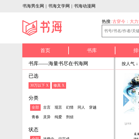
书海男生网
|
书海文学网
|
书海动漫网
热搜:
古穿今：大力
首页
书库
排
书库——海量书尽在书海网
按人气 
已选
30万以下 X
修真 X
分类
全部
古言
现言
幻情
同人
穿越
青春
灵异
纯爱
刑侦
状态