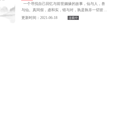
一个寻找自己回忆与前世姻缘的故事，仙与人，兽
与仙。真同假，虚和实，错与对，孰是孰非一切皆在
幻灭，重生，失去的是整个世界，留下的唯有你最
此篇之中…
初的那一抹倩影。
更新时间：2021-06-18
连载中