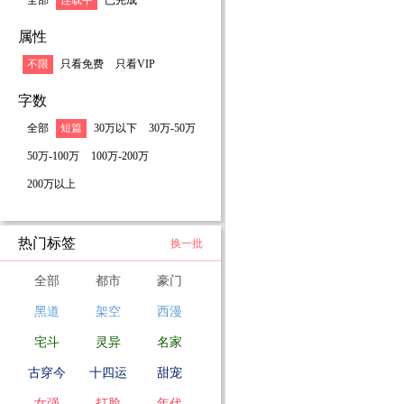
全部
连载中
已完成
属性
不限
只看免费
只看VIP
字数
全部
短篇
30万以下
30万-50万
50万-100万
100万-200万
200万以上
热门标签
换一批
全部
都市
豪门
黑道
架空
西漫
宅斗
灵异
名家
古穿今
十四运
甜宠
女强
打脸
年代