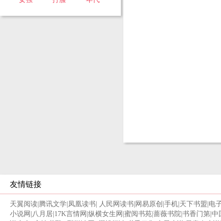
友情链接
天翼阅读
|
腾讯文学
|
凤凰读书
|
人民网读书
|
网易原创
|
手机
|
天下书盟
|
电
小说网
|
八月居
|
17K言情网
|
纵横女生网
|
蜜阅书苑
|
蔷薇书院
|
书香门第
|
中