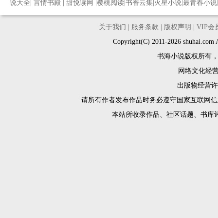
说大全
|
言情书殿
|
甜悦读网
|
樱桃阅读
|
书香云集
|
火星小说
|
最青春小说
关于我们
|
服务条款
|
版权声明
|
VIP
Copyright(C) 2011-2026 shuh
书海小说版权所有
网络文化经营许
出版物经营许可
请所有作者发布作品时务必遵守国家互联网信
本站所收录作品、社区话题、书库