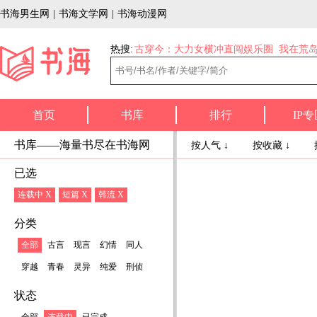
书海男生网
|
书海文学网
|
书海动漫网
热搜:
古穿今：大力女横冲直闯娱乐圈
我在荒
首页
书库
排行
IP专
书库——海量书尽在书海网
按人气 ↓
按收藏 ↓
已选
连载中 X
短篇 X
韩流 X
分类
全部
古言
现言
幻情
同人
穿越
青春
灵异
纯爱
刑侦
状态