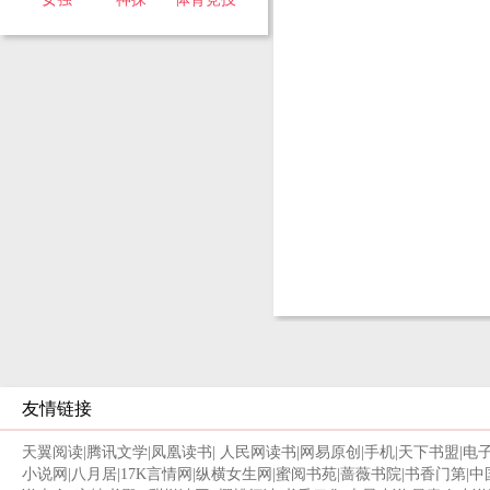
友情链接
天翼阅读
|
腾讯文学
|
凤凰读书
|
人民网读书
|
网易原创
|
手机
|
天下书盟
|
电
小说网
|
八月居
|
17K言情网
|
纵横女生网
|
蜜阅书苑
|
蔷薇书院
|
书香门第
|
中