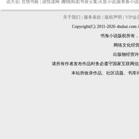
说大全
|
言情书殿
|
甜悦读网
|
樱桃阅读
|
书香云集
|
火星小说
|
最青春小说
关于我们
|
服务条款
|
版权声明
|
VIP
Copyright(C) 2011-2026 shuh
书海小说版权所有
网络文化经营许
出版物经营许可
请所有作者发布作品时务必遵守国家互联网信
本站所收录作品、社区话题、书库