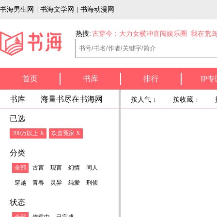
书海男生网
|
书海文学网
|
书海动漫网
热搜:
古穿今：大力女横冲直闯娱乐圈
我在荒
首页
书库
排行
IP专
书库——海量书尽在书海网
按人气 ↓
按收藏 ↓
已选
200万以上 X
欢喜冤家 X
分类
全部
古言
现言
幻情
同人
穿越
青春
灵异
纯爱
刑侦
状态