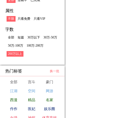
全部
连载中
已完成
属性
不限
只看免费
只看VIP
字数
全部
短篇
30万以下
30万-50万
50万-100万
100万-200万
200万以上
热门标签
换一批
全部
宫斗
豪门
江湖
空间
网游
西漫
精品
名家
仵作
医妃
娱乐圈
女强
神探
体育竞技