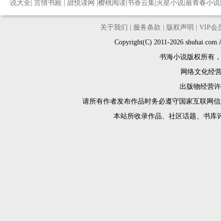
说大全
|
言情书殿
|
甜悦读网
|
樱桃阅读
|
书香云集
|
火星小说
|
最青春小说
关于我们
|
服务条款
|
版权声明
|
VIP
Copyright(C) 2011-2026 shuh
书海小说版权所有
网络文化经营许
出版物经营许可
请所有作者发布作品时务必遵守国家互联网信
本站所收录作品、社区话题、书库