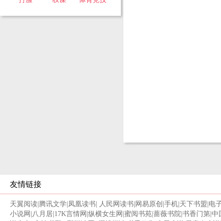
友情链接
天翼阅读
|
腾讯文学
|
凤凰读书
|
人民网读书
|
网易原创
|
手机
|
天下书盟
|
电
小说网
|
八月居
|
17K言情网
|
纵横女生网
|
蜜阅书苑
|
蔷薇书院
|
书香门第
|
中