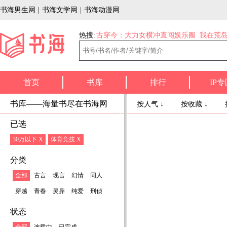
书海男生网
|
书海文学网
|
书海动漫网
热搜:
古穿今：大力女横冲直闯娱乐圈
我在荒
首页
书库
排行
IP专
书库——海量书尽在书海网
按人气 ↓
按收藏 ↓
已选
30万以下 X
体育竞技 X
分类
全部
古言
现言
幻情
同人
穿越
青春
灵异
纯爱
刑侦
状态