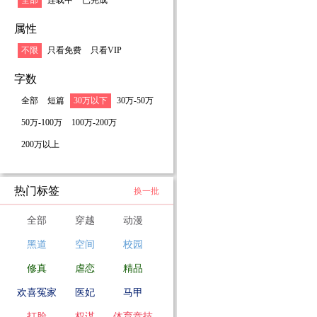
全部
连载中
已完成
属性
不限
只看免费
只看VIP
字数
全部
短篇
30万以下
30万-50万
50万-100万
100万-200万
200万以上
热门标签
换一批
全部
穿越
动漫
黑道
空间
校园
修真
虐恋
精品
欢喜冤家
医妃
马甲
打脸
权谋
体育竞技