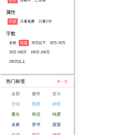
全部
连载中
已完成
属性
不限
只看免费
只看VIP
字数
全部
短篇
30万以下
30万-50万
50万-100万
100万-200万
200万以上
热门标签
换一批
全部
都市
宫斗
空间
明星
种田
重生
韩流
纯爱
名家
穿书
甜宠
女强
萌宝
神探