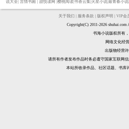
说大全
|
言情书殿
|
甜悦读网
|
樱桃阅读
|
书香云集
|
火星小说
|
最青春小说
关于我们
|
服务条款
|
版权声明
|
VIP
Copyright(C) 2011-2026 shuh
书海小说版权所有
网络文化经营许
出版物经营许可
请所有作者发布作品时务必遵守国家互联网信
本站所收录作品、社区话题、书库