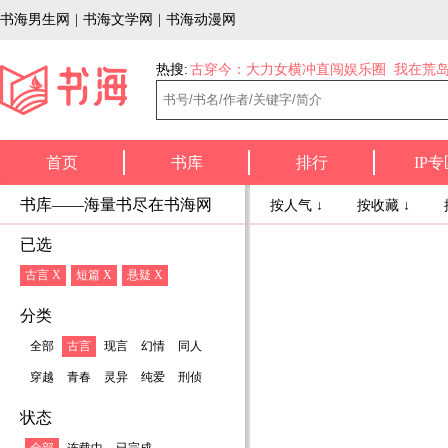
书海男生网
|
书海文学网
|
书海动漫网
热搜:
古穿今：大力女横冲直闯娱乐圈
我在荒
首页
书库
排行
IP专
书库——海量书尽在书海网
按人气 ↓
按收藏 ↓
已选
古言 X
短篇 X
悬疑 X
分类
全部
古言
现言
幻情
同人
穿越
青春
灵异
纯爱
刑侦
状态