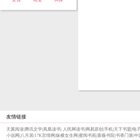
友情链接
天翼阅读
|
腾讯文学
|
凤凰读书
|
人民网读书
|
网易原创
|
手机
|
天下书盟
|
电
小说网
|
八月居
|
17K言情网
|
纵横女生网
|
蜜阅书苑
|
蔷薇书院
|
书香门第
|
中