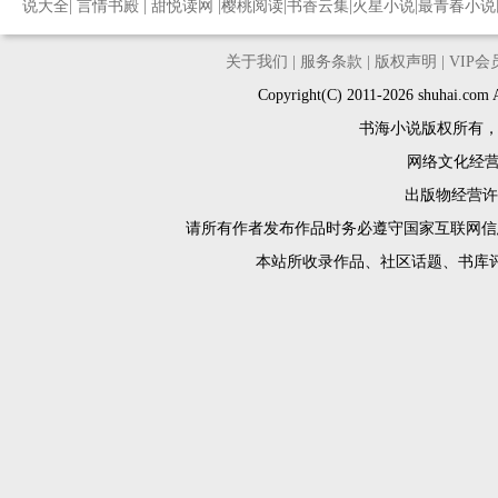
说大全
|
言情书殿
|
甜悦读网
|
樱桃阅读
|
书香云集
|
火星小说
|
最青春小说
关于我们
|
服务条款
|
版权声明
|
VIP
Copyright(C) 2011-2026 shuh
书海小说版权所有
网络文化经营许
出版物经营许可
请所有作者发布作品时务必遵守国家互联网信
本站所收录作品、社区话题、书库