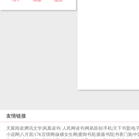
友情链接
天翼阅读
|
腾讯文学
|
凤凰读书
|
人民网读书
|
网易原创
|
手机
|
天下书盟
|
电
小说网
|
八月居
|
17K言情网
|
纵横女生网
|
蜜阅书苑
|
蔷薇书院
|
书香门第
|
中