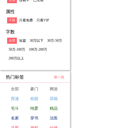
全部
连载中
已完成
看一个个
属性
脱命运的
不限
只看免费
只看VIP
字数
全部
短篇
30万以下
30万-50万
50万-100万
100万-200万
200万以上
热门标签
换一批
全部
豪门
网游
西漫
校园
异能
宅斗
纯爱
精品
名家
穿书
法医
马甲
神探
仙侠