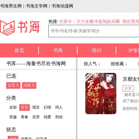
书海男生网
|
书海文学网
|
书海动漫网
热搜:
古穿今：大力女横冲直闯娱乐圈
我在荒
首页
书库
排行
IP专
书库——海量书尽在书海网
按人气 ↓
按收藏 ↓
已选
京都女
古言 X
法医 X
古言
她本是2
分类
成了被赶
全部
古言
现言
幻情
同人
更新时间：2
为了生计
穿越
青春
灵异
纯爱
刑侦
百忙之中
状态
将军为搏
兼保镖。