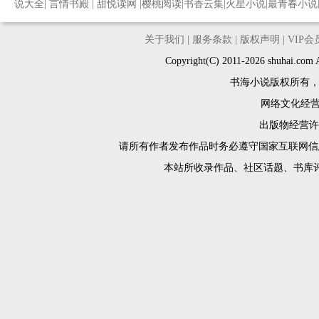
说大全
|
言情书殿
|
甜悦读网
|
樱桃阅读
|
书香云集
|
火星小说
|
最青春小说
关于我们
|
服务条款
|
版权声明
|
VIP
Copyright(C) 2011-2026 shuh
书海小说版权所有
网络文化经营许
出版物经营许可
请所有作者发布作品时务必遵守国家互联网信
本站所收录作品、社区话题、书库