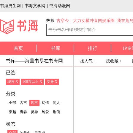
书海男生网
|
书海文学网
|
书海动漫网
热搜:
古穿今：大力女横冲直闯娱乐圈
我在荒
首页
书库
排行
IP专
书库——海量书尽在书海网
按人气 ↓
按收藏 ↓
已选
现言 X
200万以上 X
变身 X
分类
全部
古言
现言
幻情
同人
穿越
青春
灵异
纯爱
刑侦
状态