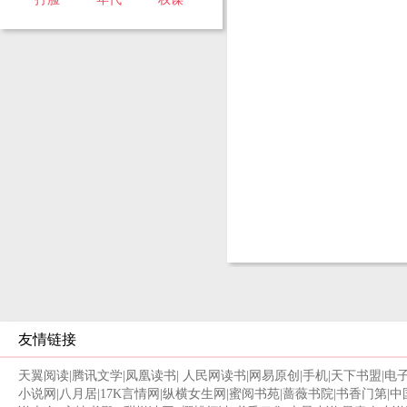
友情链接
天翼阅读
|
腾讯文学
|
凤凰读书
|
人民网读书
|
网易原创
|
手机
|
天下书盟
|
电
小说网
|
八月居
|
17K言情网
|
纵横女生网
|
蜜阅书苑
|
蔷薇书院
|
书香门第
|
中