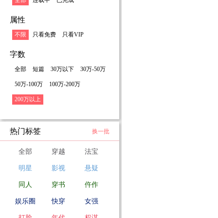
全部
连载中
已完成
属性
不限
只看免费
只看VIP
字数
全部
短篇
30万以下
30万-50万
50万-100万
100万-200万
200万以上
热门标签
换一批
全部
穿越
法宝
明星
影视
悬疑
同人
穿书
仵作
娱乐圈
快穿
女强
打脸
年代
权谋