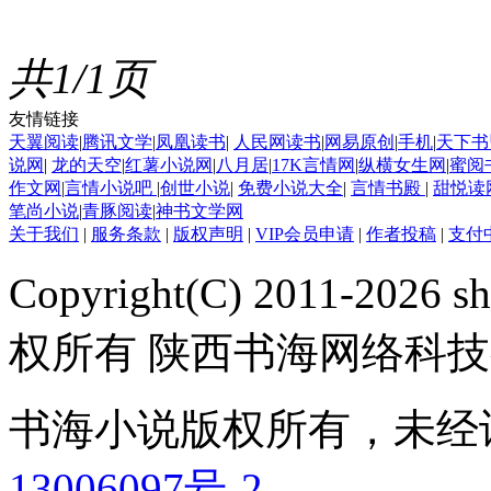
共1/1页
友情链接
天翼阅读
|
腾讯文学
|
凤凰读书
|
人民网读书
|
网易原创
|
手机
|
天下书
说网
|
龙的天空
|
红薯小说网
|
八月居
|
17K言情网
|
纵横女生网
|
蜜阅
作文网
|
言情小说吧
|
创世小说
|
免费小说大全
|
言情书殿
|
甜悦读
笔尚小说
|
青豚阅读
|
神书文学网
关于我们
|
服务条款
|
版权声明
|
VIP会员申请
|
作者投稿
|
支付
Copyright(C) 2011-2026 sh
权所有 陕西书海网络科
书海小说版权所有，未经
13006097号-2