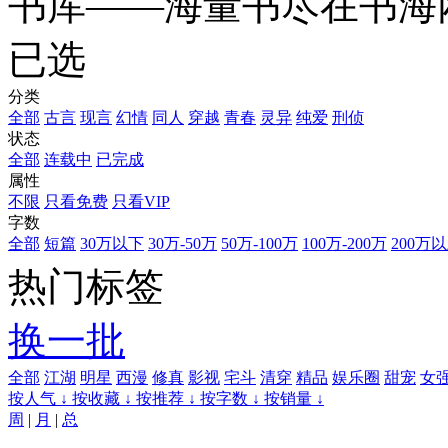
书库——海量书尽在书海
已选
分类
全部
古言
现言
幻情
同人
穿越
青春
灵异
纯爱
刑侦
状态
全部
连载中
已完成
属性
不限
只看免费
只看VIP
字数
全部
短篇
30万以下
30万-50万
50万-100万
100万-200万
200万
热门标签
换一批
全部
江湖
明星
西漫
修真
影视
宅斗
清穿
精品
娱乐圈
甜宠
女
按人气 ↓
按收藏 ↓
按推荐 ↓
按字数 ↓
按销量 ↓
周
|
月
|
总