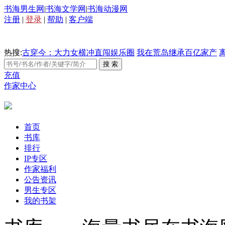
书海男生网
|
书海文学网
|
书海动漫网
注册
|
登录
|
帮助
|
客户端
热搜:
古穿今：大力女横冲直闯娱乐圈
我在荒岛继承百亿家产
充值
作家中心
首页
书库
排行
IP专区
作家福利
公告资讯
男生专区
我的书架