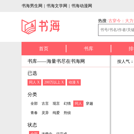
书海男生网
|
书海文学网
|
书海动漫网
热搜:
古穿今：大力
首页
书库
排
书库——海量书尽在书海网
按人气 
已选
同人 X
200万以上 X
动漫 X
分类
全部
古言
现言
幻情
同人
穿越
青春
灵异
纯爱
刑侦
状态