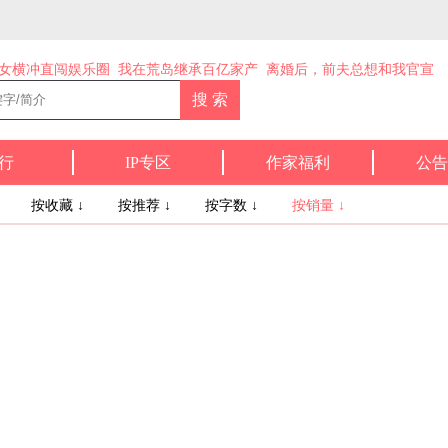
女横冲直闯娱乐圈
我在荒岛继承百亿家产
离婚后，前夫总想和我官宣
行
IP专区
作家福利
公告
↓
按收藏 ↓
按推荐 ↓
按字数 ↓
按销量 ↓