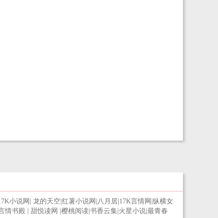
17K小说网
|
龙的天空
|
红薯小说网
|
八月居
|
17K言情网
|
纵横女
言情书殿
|
甜悦读网
|
樱桃阅读
|
书香云集
|
火星小说
|
最青春