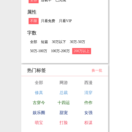
全部
连载中
已完成
属性
不限
只看免费
只看VIP
字数
全部
短篇
30万以下
30万-50万
50万-100万
100万-200万
200万以上
热门标签
换一批
全部
网游
西漫
修真
总裁
清穿
古穿今
十四运
仵作
娱乐圈
甜宠
女强
萌宝
打脸
权谋