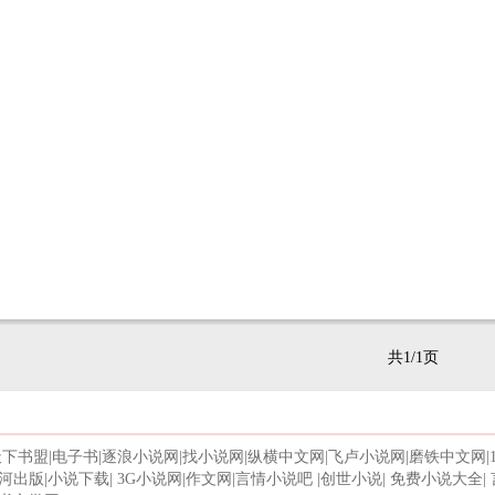
共1/1页
天下书盟
|
电子书
|
逐浪小说网
|
找小说网
|
纵横中文网
|
飞卢小说网
|
磨铁中文网
|
河出版
|
小说下载
|
3G小说网
|
作文网
|
言情小说吧
|
创世小说
|
免费小说大全
|