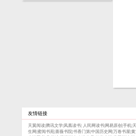
友情链接
天翼阅读
|
腾讯文学
|
凤凰读书
|
人民网读书
|
网易原创
|
手机
|
生网
|
蜜阅书苑
|
蔷薇书院
|
书香门第
|
中国历史网
|
万卷书屋
|
黄