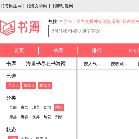
书海男生网
|
书海文学网
|
书海动漫网
热搜:
古穿今：大力女横冲直闯娱乐圈
我在荒
首页
书库
排行
IP专
书库——海量书尽在书海网
按人气 ↓
按收藏 ↓
已选
同人 X
短篇 X
职场 X
分类
全部
古言
现言
幻情
同人
穿越
青春
灵异
纯爱
刑侦
状态