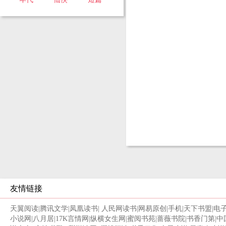
友情链接
天翼阅读
|
腾讯文学
|
凤凰读书
|
人民网读书
|
网易原创
|
手机
|
天下书盟
|
电
小说网
|
八月居
|
17K言情网
|
纵横女生网
|
蜜阅书苑
|
蔷薇书院
|
书香门第
|
中