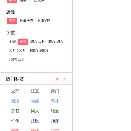
全部
连载中
已完成
属性
不限
只看免费
只看VIP
字数
全部
短篇
30万以下
30万-50万
50万-100万
100万-200万
200万以上
热门标签
换一批
全部
法宝
豪门
西漫
异能
宅斗
总裁
同人
纯爱
仵作
法医
神探
年代
仙侠
短篇