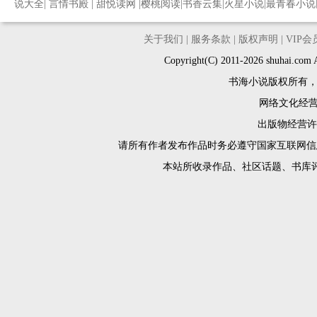
说大全
|
言情书殿
|
甜悦读网
|
樱桃阅读
|
书香云集
|
火星小说
|
最青春小说
关于我们
|
服务条款
|
版权声明
|
VIP
Copyright(C) 2011-2026 shuh
书海小说版权所有
网络文化经营许
出版物经营许可
请所有作者发布作品时务必遵守国家互联网信
本站所收录作品、社区话题、书库