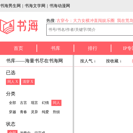
书海男生网
|
书海文学网
|
书海动漫网
热搜:
古穿今：大力女横冲直闯娱乐圈
我在荒
首页
书库
排行
IP专
书库——海量书尽在书海网
按人气 ↓
按收藏 ↓
已选
同人 X
清穿 X
分类
全部
古言
现言
幻情
同人
穿越
青春
灵异
纯爱
刑侦
状态