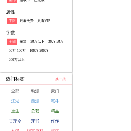
全部
连载中
已完成
属性
不限
只看免费
只看VIP
字数
全部
短篇
30万以下
30万-50万
50万-100万
100万-200万
200万以上
热门标签
换一批
全部
动漫
豪门
江湖
西漫
宅斗
重生
总裁
精品
古穿今
穿书
仵作
女强
现实题材
权谋