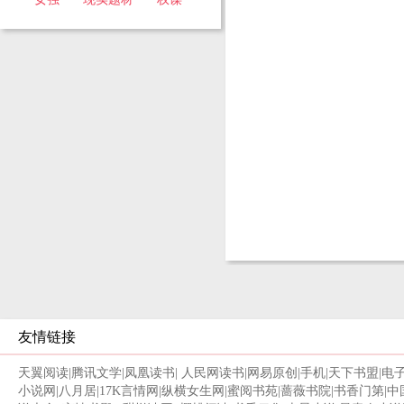
友情链接
天翼阅读
|
腾讯文学
|
凤凰读书
|
人民网读书
|
网易原创
|
手机
|
天下书盟
|
电
小说网
|
八月居
|
17K言情网
|
纵横女生网
|
蜜阅书苑
|
蔷薇书院
|
书香门第
|
中