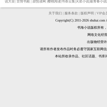
说大全
|
言情书殿
|
甜悦读网
|
樱桃阅读
|
书香云集
|
火星小说
|
最青春小说
关于我们
|
服务条款
|
版权声明
|
VIP
Copyright(C) 2011-2026 shuh
书海小说版权所有
网络文化经营许
出版物经营许可
请所有作者发布作品时务必遵守国家互联网信
本站所收录作品、社区话题、书库