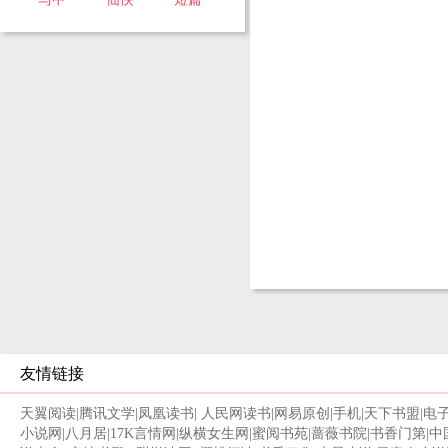
友情链接
天翼阅读
|
腾讯文学
|
凤凰读书
|
人民网读书
|
网易原创
|
手机
|
天下书盟
|
电
小说网
|
八月居
|
17K言情网
|
纵横女生网
|
蜜阅书苑
|
蔷薇书院
|
书香门第
|
中