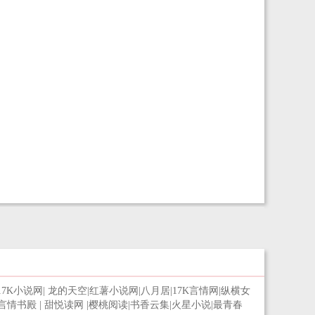
17K小说网
|
龙的天空
|
红薯小说网
|
八月居
|
17K言情网
|
纵横女
言情书殿
|
甜悦读网
|
樱桃阅读
|
书香云集
|
火星小说
|
最青春