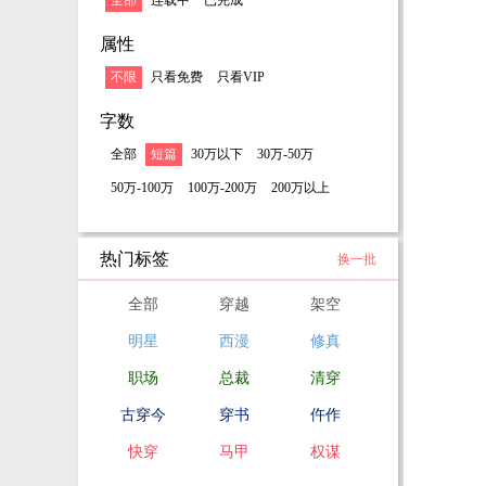
全部
连载中
已完成
属性
不限
只看免费
只看VIP
字数
全部
短篇
30万以下
30万-50万
50万-100万
100万-200万
200万以上
热门标签
换一批
全部
穿越
架空
明星
西漫
修真
职场
总裁
清穿
古穿今
穿书
仵作
快穿
马甲
权谋