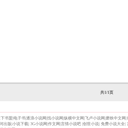
共1/1页
天下书盟
|
电子书
|
逐浪小说网
|
找小说网
|
纵横中文网
|
飞卢小说网
|
磨铁中文网
|
河出版
|
小说下载
|
3G小说网
|
作文网
|
言情小说吧
|
创世小说
|
免费小说大全
|