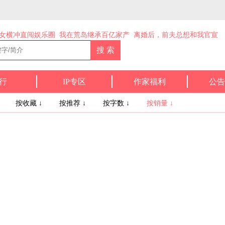
女横冲直闯娱乐圈
我在荒岛继承百亿家产
离婚后，前夫总想和我官宣
行
IP专区
作家福利
公告
↓
按收藏 ↓
按推荐 ↓
按字数 ↓
按销量 ↓