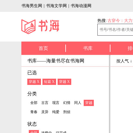
书海男生网
|
书海文学网
|
书海动漫网
热搜:
古穿今：大力
首页
书库
排
书库——海量书尽在书海网
按人气 
已选
穿越 X
短篇 X
穿越 X
分类
全部
古言
现言
幻情
同人
穿越
青春
灵异
纯爱
刑侦
状态