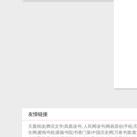
友情链接
天翼阅读
|
腾讯文学
|
凤凰读书
|
人民网读书
|
网易原创
|
手机
|
生网
|
蜜阅书苑
|
蔷薇书院
|
书香门第
|
中国历史网
|
万卷书屋
|
黄