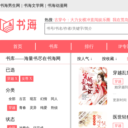
书海男生网
|
书海文学网
|
书海动漫网
热搜:
古穿今：大力女横冲直闯娱乐圈
我在荒
首页
书库
排行
IP专
书库——海量书尽在书海网
按人气 ↓
按收藏 ↓
已选
穿越乱
穿越 X
女尊 X
穿越
她穿越到
分类
她原本是
全部
古言
现言
幻情
同人
更新时间：2
穿越
青春
灵异
纯爱
刑侦
乱世能成
医世轻
状态
她毕竟只
穿越