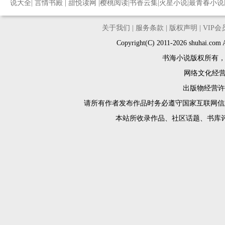
说大全
|
言情书殿
|
甜悦读网
|
樱桃阅读
|
书香云集
|
火星小说
|
最青春小说
关于我们
|
服务条款
|
版权声明
|
VIP
Copyright(C) 2011-2026 shuh
书海小说版权所有
网络文化经营许
出版物经营许可
请所有作者发布作品时务必遵守国家互联网信
本站所收录作品、社区话题、书库