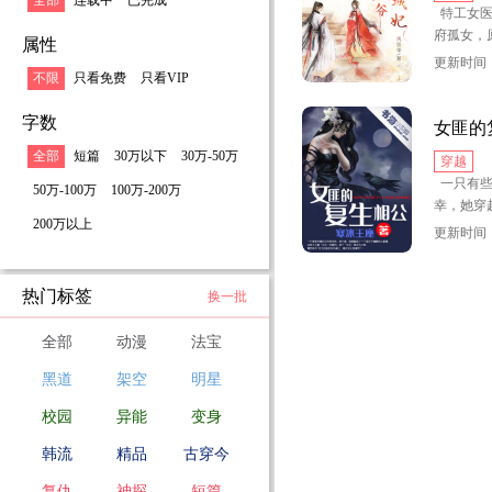
全部
连载中
已完成
特工女医
不料，她
府孤女，
属性
稚子，被
更新时间：2
不限
只看免费
只看VIP
与她有婚
字数
照顾有加
女匪的
爱的如痴
全部
短篇
30万以下
30万-50万
穿越
应。
一只有些
50万-100万
100万-200万
幸，她穿
但是这一
200万以上
窝，还成
节当晚，
更新时间：2
个“头头
一刻，太
的她扔到
快。
热门标签
换一批
好不容易
借机画舫
一根死人
全部
动漫
法宝
晕，送到
呜……这
借宸王之
黑道
架空
明星
大的“死
哪成想事
校园
异能
变身
死人骨头
主早已一
亲，我一
越而来的
韩流
精品
古穿今
你“复活
功夫过硬
复仇
神探
短篇
了“干活”