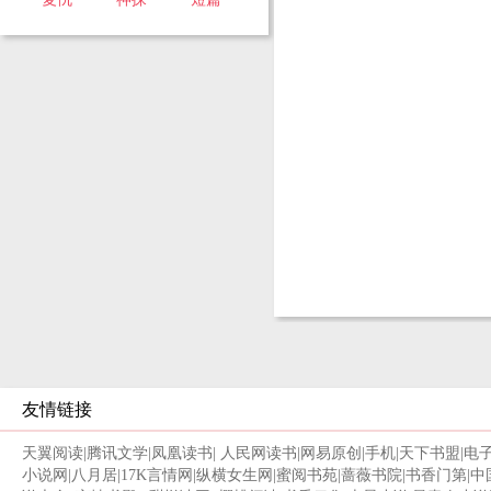
愣好办事
的世界你
于是，一
女娃指使
地，“种田
友情链接
天翼阅读
|
腾讯文学
|
凤凰读书
|
人民网读书
|
网易原创
|
手机
|
天下书盟
|
电
小说网
|
八月居
|
17K言情网
|
纵横女生网
|
蜜阅书苑
|
蔷薇书院
|
书香门第
|
中