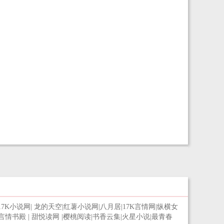
17K小说网
|
龙的天空
|
红薯小说网
|
八月居
|
17K言情网
|
纵横女
言情书殿
|
甜悦读网
|
樱桃阅读
|
书香云集
|
火星小说
|
最青春