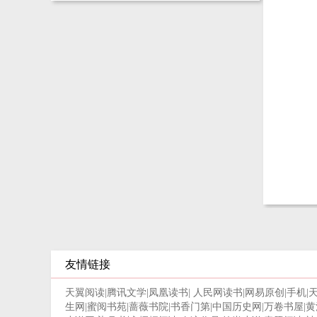
友情链接
天翼阅读
|
腾讯文学
|
凤凰读书
|
人民网读书
|
网易原创
|
手机
|
生网
|
蜜阅书苑
|
蔷薇书院
|
书香门第
|
中国历史网
|
万卷书屋
|
黄