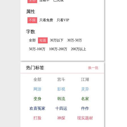
全部
连载中
已完成
属性
不限
只看免费
只看VIP
字数
全部
短篇
30万以下
30万-50万
50万-100万
100万-200万
200万以上
热门标签
换一批
全部
宫斗
江湖
网游
影视
灵异
变身
韩流
名家
欢喜冤家
十四运
仵作
打脸
神探
现实题材