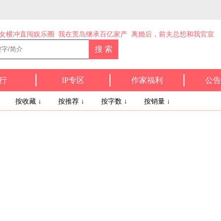
女横冲直闯娱乐圈
我在荒岛继承百亿家产
离婚后，前夫总想和我官宣
行
IP专区
作家福利
公告
↓
按收藏 ↓
按推荐 ↓
按字数 ↓
按销量 ↓