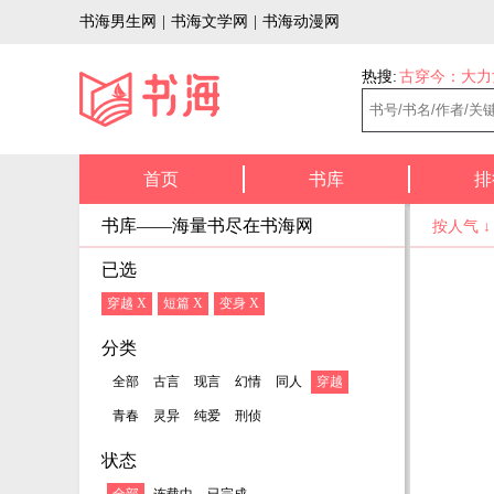
书海男生网
|
书海文学网
|
书海动漫网
热搜:
古穿今：大力
首页
书库
排
书库——海量书尽在书海网
按人气 
已选
穿越 X
短篇 X
变身 X
分类
全部
古言
现言
幻情
同人
穿越
青春
灵异
纯爱
刑侦
状态