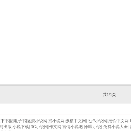
共1/1页
天下书盟
|
电子书
|
逐浪小说网
|
找小说网
|
纵横中文网
|
飞卢小说网
|
磨铁中文网
|
河出版
|
小说下载
|
3G小说网
|
作文网
|
言情小说吧
|
创世小说
|
免费小说大全
|