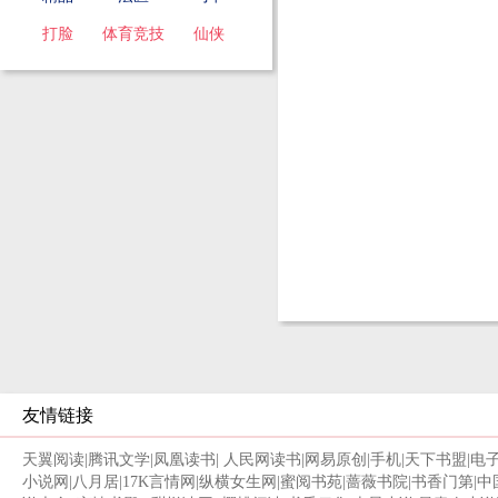
打脸
体育竞技
仙侠
友情链接
天翼阅读
|
腾讯文学
|
凤凰读书
|
人民网读书
|
网易原创
|
手机
|
天下书盟
|
电
小说网
|
八月居
|
17K言情网
|
纵横女生网
|
蜜阅书苑
|
蔷薇书院
|
书香门第
|
中