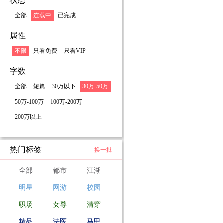
状态
全部
连载中
已完成
属性
不限
只看免费
只看VIP
字数
全部
短篇
30万以下
30万-50万
50万-100万
100万-200万
200万以上
热门标签
换一批
全部
都市
江湖
明星
网游
校园
职场
女尊
清穿
精品
法医
马甲