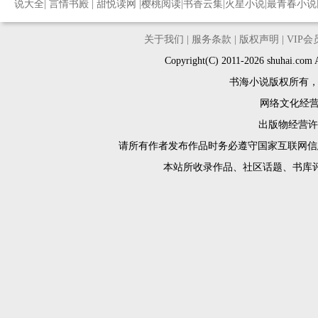
说大全
|
言情书殿
|
甜悦读网
|
樱桃阅读
|
书香云集
|
火星小说
|
最青春小说
关于我们
|
服务条款
|
版权声明
|
VIP
Copyright(C) 2011-2026 shuh
书海小说版权所有
网络文化经营许
出版物经营许可
请所有作者发布作品时务必遵守国家互联网信
本站所收录作品、社区话题、书库