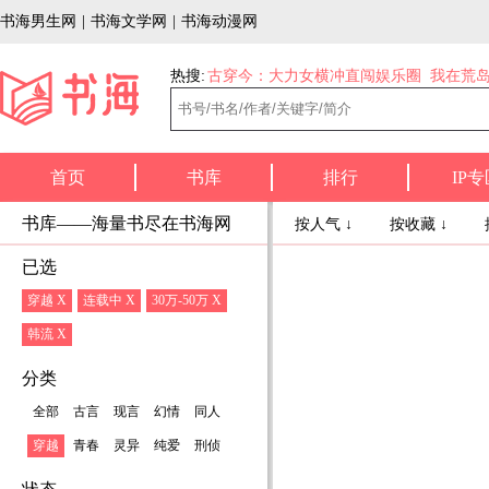
书海男生网
|
书海文学网
|
书海动漫网
热搜:
古穿今：大力女横冲直闯娱乐圈
我在荒
首页
书库
排行
IP专
书库——海量书尽在书海网
按人气 ↓
按收藏 ↓
已选
穿越 X
连载中 X
30万-50万 X
韩流 X
分类
全部
古言
现言
幻情
同人
穿越
青春
灵异
纯爱
刑侦