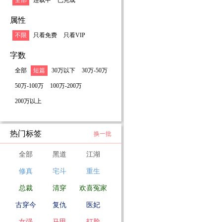
全部
连载中
已完成
属性
不限
只看免费
只看VIP
字数
全部
短篇
30万以下
30万-50万
50万-100万
100万-200万
200万以上
热门标签
换一批
全部
黑道
江湖
修真
宅斗
重生
总裁
清穿
欢喜冤家
古穿今
复仇
医妃
女强
马甲
打脸