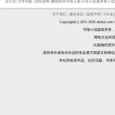
说大全
|
言情书殿
|
甜悦读网
|
樱桃阅读
|
书香云集
|
火星小说
|
最青春小说
关于我们
|
服务条款
|
版权声明
|
VIP
Copyright(C) 2011-2026 shuh
书海小说版权所有
网络文化经营许
出版物经营许可
请所有作者发布作品时务必遵守国家互联网信
本站所收录作品、社区话题、书库