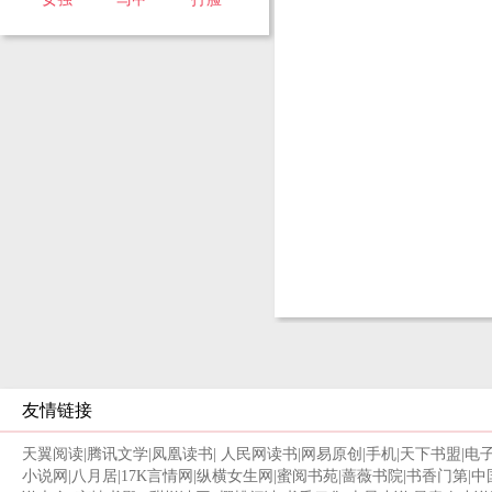
友情链接
天翼阅读
|
腾讯文学
|
凤凰读书
|
人民网读书
|
网易原创
|
手机
|
天下书盟
|
电
小说网
|
八月居
|
17K言情网
|
纵横女生网
|
蜜阅书苑
|
蔷薇书院
|
书香门第
|
中