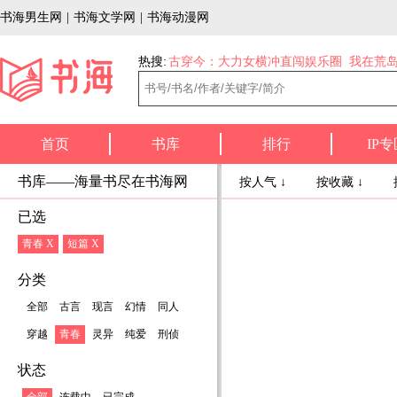
书海男生网
|
书海文学网
|
书海动漫网
热搜:
古穿今：大力女横冲直闯娱乐圈
我在荒
首页
书库
排行
IP专
书库——海量书尽在书海网
按人气 ↓
按收藏 ↓
已选
青春 X
短篇 X
分类
全部
古言
现言
幻情
同人
穿越
青春
灵异
纯爱
刑侦
状态