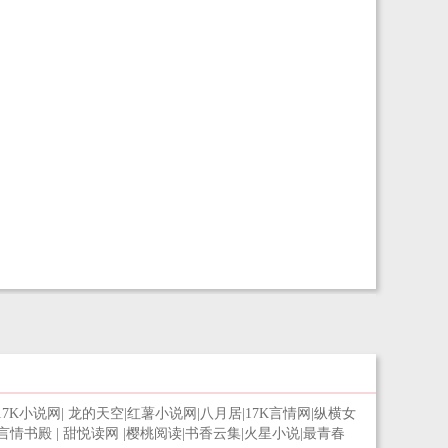
17K小说网
|
龙的天空
|
红薯小说网
|
八月居
|
17K言情网
|
纵横女
言情书殿
|
甜悦读网
|
樱桃阅读
|
书香云集
|
火星小说
|
最青春