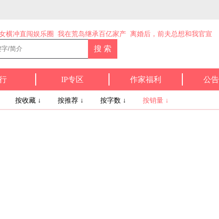
女横冲直闯娱乐圈
我在荒岛继承百亿家产
离婚后，前夫总想和我官宣
行
IP专区
作家福利
公告
↓
按收藏 ↓
按推荐 ↓
按字数 ↓
按销量 ↓