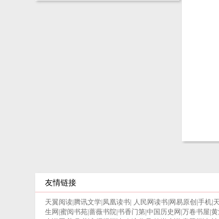
友情链接
天翼阅读
|
腾讯文学
|
凤凰读书
|
人民网读书
|
网易原创
|
手机
|
生网
|
蜜阅书苑
|
蔷薇书院
|
书香门第
|
中国历史网
|
万卷书屋
|
黄