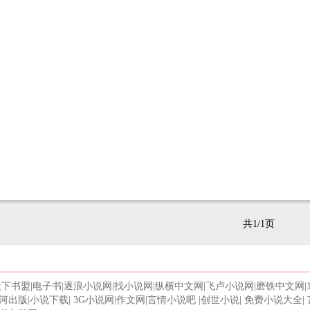
共1/1页
天下书盟
|
电子书
|
逐浪小说网
|
找小说网
|
纵横中文网
|
飞卢小说网
|
磨铁中文网
|
河出版
|
小说下载
|
3G小说网
|
作文网
|
言情小说吧
|
创世小说
|
免费小说大全
|