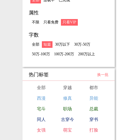
全部
连载中
已完成
属性
不限
只看免费
只看VIP
字数
全部
短篇
30万以下
30万-50万
50万-100万
100万-200万
200万以上
热门标签
换一批
全部
穿越
都市
西漫
修真
异能
宅斗
职场
总裁
同人
古穿今
穿书
女强
萌宝
打脸