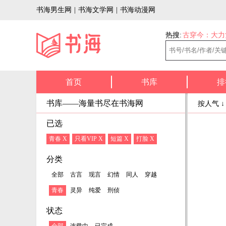
书海男生网
|
书海文学网
|
书海动漫网
热搜:
古穿今：大力
首页
书库
排
书库——海量书尽在书海网
按人气 
已选
青春 X
只看VIP X
短篇 X
打脸 X
分类
全部
古言
现言
幻情
同人
穿越
青春
灵异
纯爱
刑侦
状态