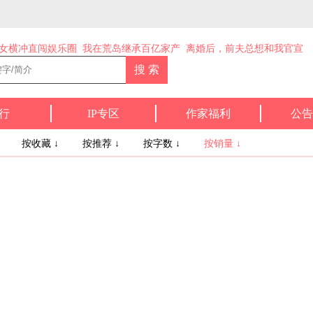
女横冲直闯娱乐圈
我在荒岛继承百亿家产
离婚后，前夫总想和我官宣
行
IP专区
作家福利
公告
↓
按收藏 ↓
按推荐 ↓
按字数 ↓
按销量 ↓