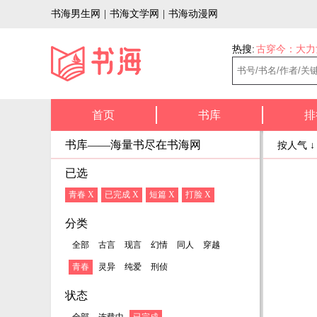
书海男生网
|
书海文学网
|
书海动漫网
热搜:
古穿今：大力
首页
书库
排
书库——海量书尽在书海网
按人气 
已选
青春 X
已完成 X
短篇 X
打脸 X
分类
全部
古言
现言
幻情
同人
穿越
青春
灵异
纯爱
刑侦
状态