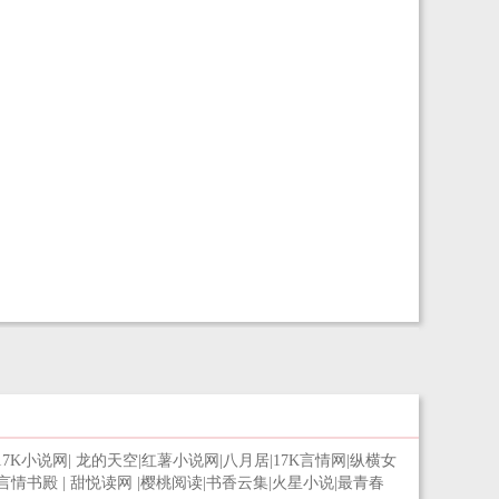
17K小说网
|
龙的天空
|
红薯小说网
|
八月居
|
17K言情网
|
纵横女
言情书殿
|
甜悦读网
|
樱桃阅读
|
书香云集
|
火星小说
|
最青春