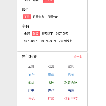
全部
连载中
已完成
属性
不限
只看免费
只看VIP
字数
全部
短篇
30万以下
30万-50万
50万-100万
100万-200万
200万以上
热门标签
换一批
全部
动漫
空间
宅斗
重生
总裁
变身
名家
欢喜冤家
穿书
仵作
法医
医妃
打脸
体育竞技