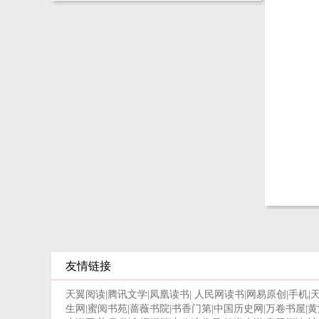
友情链接
天翼阅读
|
腾讯文学
|
凤凰读书
|
人民网读书
|
网易原创
|
手机
|
生网
|
蜜阅书苑
|
蔷薇书院
|
书香门第
|
中国历史网
|
万卷书屋
|
黄