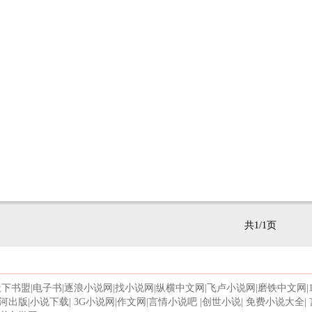
共1/1页
天下书盟
|
电子书
|
逐浪小说网
|
找小说网
|
纵横中文网
|
飞卢小说网
|
磨铁中文网
|
河出版
|
小说下载
|
3G小说网
|
作文网
|
言情小说吧
|
创世小说
|
免费小说大全
|