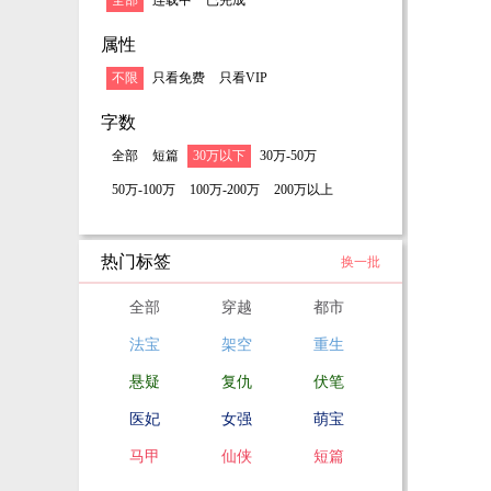
全部
连载中
已完成
属性
不限
只看免费
只看VIP
字数
全部
短篇
30万以下
30万-50万
50万-100万
100万-200万
200万以上
热门标签
换一批
全部
穿越
都市
法宝
架空
重生
悬疑
复仇
伏笔
医妃
女强
萌宝
马甲
仙侠
短篇