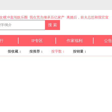
女横冲直闯娱乐圈
我在荒岛继承百亿家产
离婚后，前夫总想和我官宣
行
IP专区
作家福利
公告
↓
按收藏 ↓
按推荐 ↓
按字数 ↓
按销量 ↓