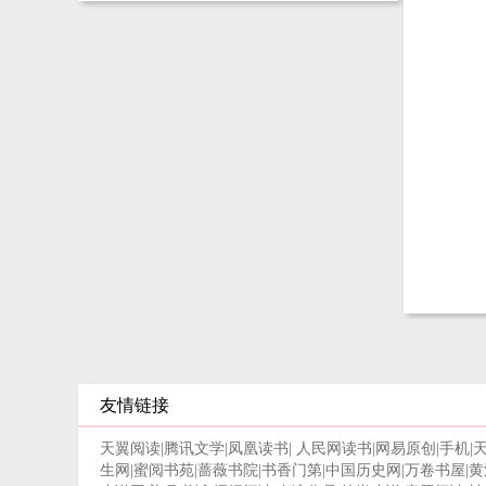
友情链接
天翼阅读
|
腾讯文学
|
凤凰读书
|
人民网读书
|
网易原创
|
手机
|
生网
|
蜜阅书苑
|
蔷薇书院
|
书香门第
|
中国历史网
|
万卷书屋
|
黄