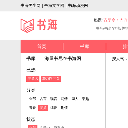
书海男生网
|
书海文学网
|
书海动漫网
热搜:
古穿今：大力
首页
书库
排
书库——海量书尽在书海网
按人气 
已选
灵异 X
30万以下 X
分类
全部
古言
现言
幻情
同人
穿越
青春
灵异
纯爱
刑侦
状态