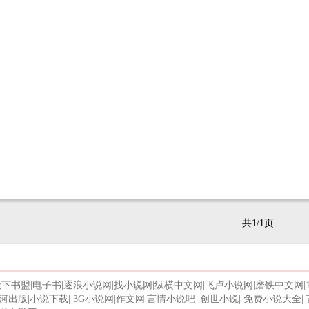
共1/1页
天下书盟
|
电子书
|
逐浪小说网
|
找小说网
|
纵横中文网
|
飞卢小说网
|
磨铁中文网
|
河出版
|
小说下载
|
3G小说网
|
作文网
|
言情小说吧
|
创世小说
|
免费小说大全
|