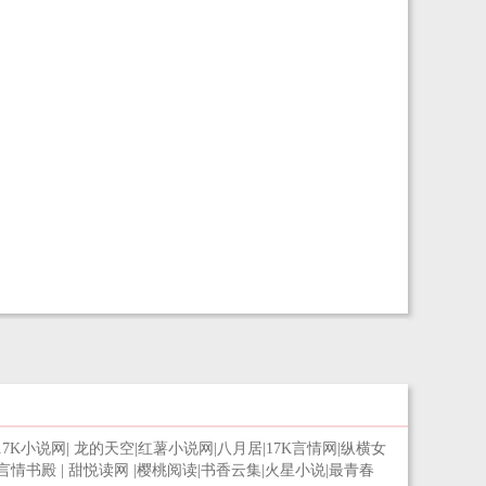
17K小说网
|
龙的天空
|
红薯小说网
|
八月居
|
17K言情网
|
纵横女
言情书殿
|
甜悦读网
|
樱桃阅读
|
书香云集
|
火星小说
|
最青春