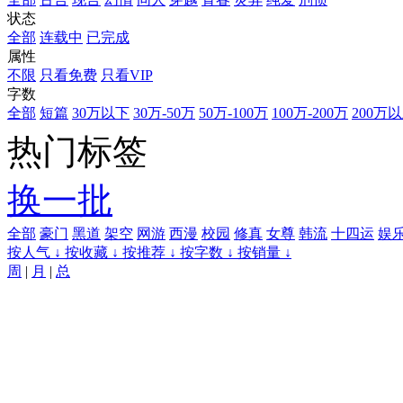
状态
全部
连载中
已完成
属性
不限
只看免费
只看VIP
字数
全部
短篇
30万以下
30万-50万
50万-100万
100万-200万
200万
热门标签
换一批
全部
豪门
黑道
架空
网游
西漫
校园
修真
女尊
韩流
十四运
娱
按人气 ↓
按收藏 ↓
按推荐 ↓
按字数 ↓
按销量 ↓
周
|
月
|
总