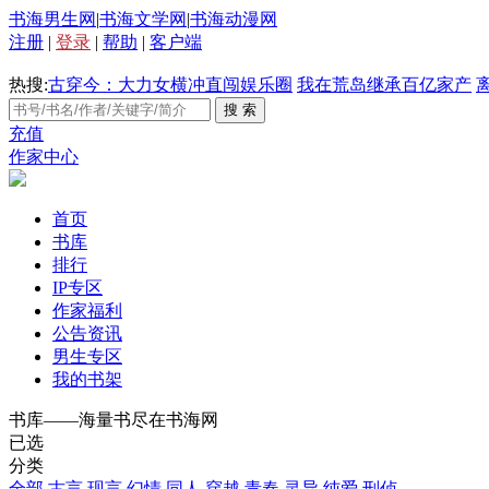
书海男生网
|
书海文学网
|
书海动漫网
注册
|
登录
|
帮助
|
客户端
热搜:
古穿今：大力女横冲直闯娱乐圈
我在荒岛继承百亿家产
充值
作家中心
首页
书库
排行
IP专区
作家福利
公告资讯
男生专区
我的书架
书库——海量书尽在书海网
已选
分类
全部
古言
现言
幻情
同人
穿越
青春
灵异
纯爱
刑侦