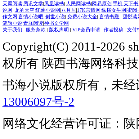
天翼阅读
|
腾讯文学
|
凤凰读书
|
人民网读书
|
网易原创
|
手机
|
天下书
说网
|
龙的天空
|
红薯小说网
|
八月居
|
17K言情网
|
纵横女生网
|
蜜阅
作文网
|
言情小说吧
|
创世小说
|
免费小说大全
|
言情书殿
|
甜悦读
笔尚小说
|
青豚阅读
|
神书文学网
关于我们
|
服务条款
|
版权声明
|
VIP会员申请
|
作者投稿
|
支付
Copyright(C) 2011-2026 sh
权所有 陕西书海网络科
书海小说版权所有，未经
13006097号-2
网络文化经营许可证：陕网文(2