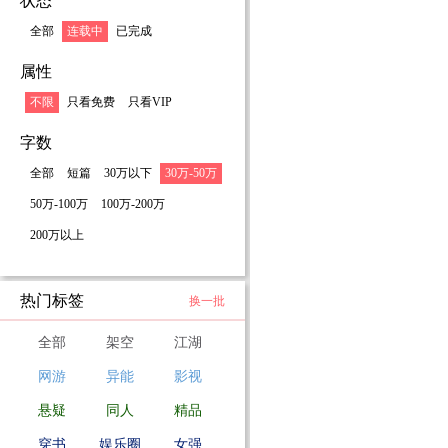
状态
全部
连载中
已完成
属性
不限
只看免费
只看VIP
字数
全部
短篇
30万以下
30万-50万
50万-100万
100万-200万
200万以上
热门标签
换一批
全部
架空
江湖
网游
异能
影视
悬疑
同人
精品
穿书
娱乐圈
女强