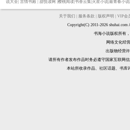
说大全
|
言情书殿
|
甜悦读网
|
樱桃阅读
|
书香云集
|
火星小说
|
最青春小说
关于我们
|
服务条款
|
版权声明
|
VIP
Copyright(C) 2011-2026 shuh
书海小说版权所有
网络文化经营许
出版物经营许可
请所有作者发布作品时务必遵守国家互联网信
本站所收录作品、社区话题、书库