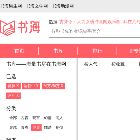
书海男生网
|
书海文学网
|
书海动漫网
热搜:
古穿今：大力女横冲直闯娱乐圈
我在荒
首页
书库
排行
IP专
书库——海量书尽在书海网
按人气 ↓
按收藏 ↓
已选
灵异 X
连载中 X
30万-50万 X
宫斗 X
分类
全部
古言
现言
幻情
同人
穿越
青春
灵异
纯爱
刑侦