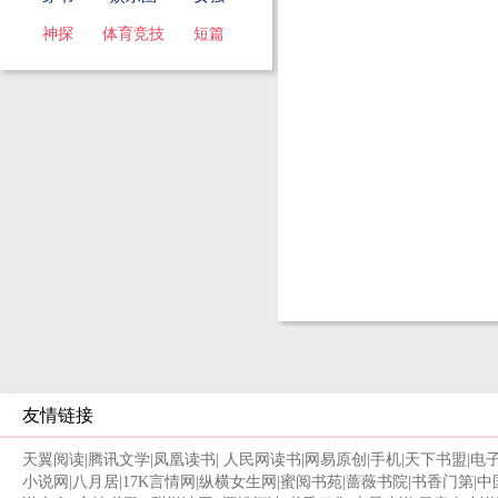
神探
体育竞技
短篇
友情链接
天翼阅读
|
腾讯文学
|
凤凰读书
|
人民网读书
|
网易原创
|
手机
|
天下书盟
|
电
小说网
|
八月居
|
17K言情网
|
纵横女生网
|
蜜阅书苑
|
蔷薇书院
|
书香门第
|
中