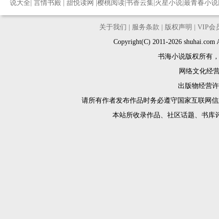
说大全
|
言情书殿
|
甜悦读网
|
樱桃阅读
|
书香云集
|
火星小说
|
最青春小说
关于我们
|
服务条款
|
版权声明
|
VIP
Copyright(C) 2011-2026 shuh
书海小说版权所有
网络文化经营许
出版物经营许可
请所有作者发布作品时务必遵守国家互联网信
本站所收录作品、社区话题、书库