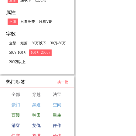
全部
连载中
已完成
属性
不限
只看免费
只看VIP
字数
全部
短篇
30万以下
30万-50万
50万-100万
100万-200万
200万以上
热门标签
换一批
全部
穿越
法宝
豪门
黑道
空间
西漫
种田
重生
清穿
复仇
仵作
快穿
权谋
仙侠