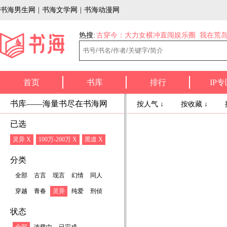
书海男生网
|
书海文学网
|
书海动漫网
热搜:
古穿今：大力女横冲直闯娱乐圈
我在荒
首页
书库
排行
IP专
书库——海量书尽在书海网
按人气 ↓
按收藏 ↓
已选
灵异 X
100万-200万 X
黑道 X
分类
全部
古言
现言
幻情
同人
穿越
青春
灵异
纯爱
刑侦
状态