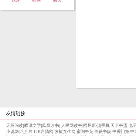
友情链接
天翼阅读
|
腾讯文学
|
凤凰读书
|
人民网读书
|
网易原创
|
手机
|
天下书盟
|
电
小说网
|
八月居
|
17K言情网
|
纵横女生网
|
蜜阅书苑
|
蔷薇书院
|
书香门第
|
中