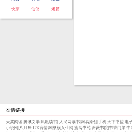
快穿
仙侠
短篇
友情链接
天翼阅读
|
腾讯文学
|
凤凰读书
|
人民网读书
|
网易原创
|
手机
|
天下书盟
|
电
小说网
|
八月居
|
17K言情网
|
纵横女生网
|
蜜阅书苑
|
蔷薇书院
|
书香门第
|
中