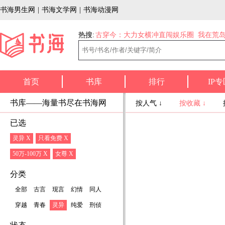
书海男生网
|
书海文学网
|
书海动漫网
热搜:
古穿今：大力女横冲直闯娱乐圈
我在荒
首页
书库
排行
IP专
书库——海量书尽在书海网
按人气 ↓
按收藏 ↓
已选
灵异 X
只看免费 X
50万-100万 X
女尊 X
分类
全部
古言
现言
幻情
同人
穿越
青春
灵异
纯爱
刑侦