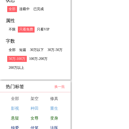
状态
全部
连载中
已完成
属性
不限
只看免费
只看VIP
字数
全部
短篇
30万以下
30万-50万
50万-100万
100万-200万
200万以上
热门标签
换一批
全部
架空
修真
影视
种田
重生
悬疑
女尊
变身
纯爱
伏笔
法医