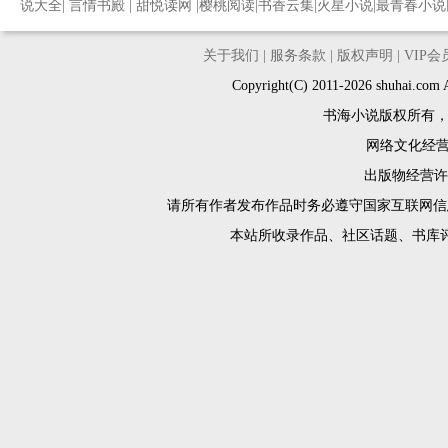
说大全
|
言情书殿
|
甜悦读网
|
樱桃阅读
|
书香云集
|
火星小说
|
最青春小说
关于我们
|
服务条款
|
版权声明
|
VIP
Copyright(C) 2011-2026 shuh
书海小说版权所有
网络文化经营许
出版物经营许可
请所有作者发布作品时务必遵守国家互联网信
本站所收录作品、社区话题、书库