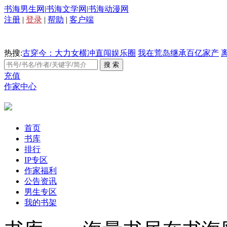
书海男生网
|
书海文学网
|
书海动漫网
注册
|
登录
|
帮助
|
客户端
热搜:
古穿今：大力女横冲直闯娱乐圈
我在荒岛继承百亿家产
充值
作家中心
首页
书库
排行
IP专区
作家福利
公告资讯
男生专区
我的书架