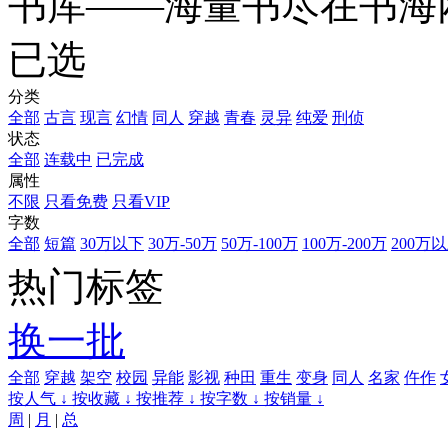
书库——海量书尽在书海
已选
分类
全部
古言
现言
幻情
同人
穿越
青春
灵异
纯爱
刑侦
状态
全部
连载中
已完成
属性
不限
只看免费
只看VIP
字数
全部
短篇
30万以下
30万-50万
50万-100万
100万-200万
200万
热门标签
换一批
全部
穿越
架空
校园
异能
影视
种田
重生
变身
同人
名家
仵作
按人气 ↓
按收藏 ↓
按推荐 ↓
按字数 ↓
按销量 ↓
周
|
月
|
总