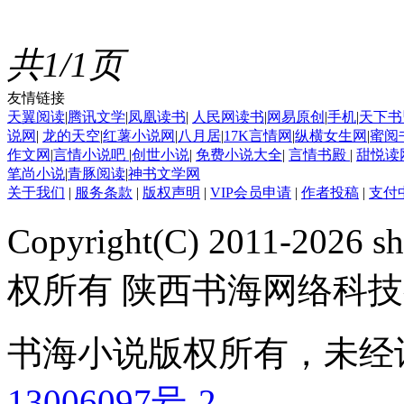
共1/1页
友情链接
天翼阅读
|
腾讯文学
|
凤凰读书
|
人民网读书
|
网易原创
|
手机
|
天下书
说网
|
龙的天空
|
红薯小说网
|
八月居
|
17K言情网
|
纵横女生网
|
蜜阅
作文网
|
言情小说吧
|
创世小说
|
免费小说大全
|
言情书殿
|
甜悦读
笔尚小说
|
青豚阅读
|
神书文学网
关于我们
|
服务条款
|
版权声明
|
VIP会员申请
|
作者投稿
|
支付
Copyright(C) 2011-2026 sh
权所有 陕西书海网络科
书海小说版权所有，未经
13006097号-2