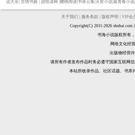
说大全
|
言情书殿
|
甜悦读网
|
樱桃阅读
|
书香云集
|
火星小说
|
最青春小说
关于我们
|
服务条款
|
版权声明
|
VIP
Copyright(C) 2011-2026 shuh
书海小说版权所有
网络文化经营许
出版物经营许可
请所有作者发布作品时务必遵守国家互联网信
本站所收录作品、社区话题、书库