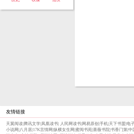
友情链接
天翼阅读
|
腾讯文学
|
凤凰读书
|
人民网读书
|
网易原创
|
手机
|
天下书盟
|
电
小说网
|
八月居
|
17K言情网
|
纵横女生网
|
蜜阅书苑
|
蔷薇书院
|
书香门第
|
中