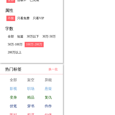
全部
连载中
已完成
属性
不限
只看免费
只看VIP
字数
全部
短篇
30万以下
30万-50万
50万-100万
100万-200万
200万以上
热门标签
换一批
全部
架空
异能
影视
职场
悬疑
变身
精品
复仇
伏笔
穿书
仵作
医妃
权谋
仙侠