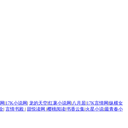
网
|
17K小说网
|
龙的天空
|
红薯小说网
|
八月居
|
17K言情网
|
纵横女
全
|
言情书殿
|
甜悦读网
|
樱桃阅读
|
书香云集
|
火星小说
|
最青春小