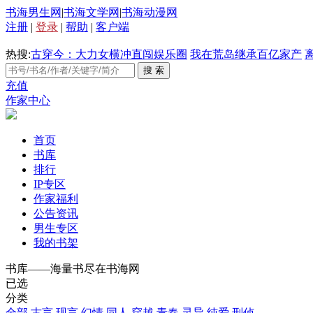
书海男生网
|
书海文学网
|
书海动漫网
注册
|
登录
|
帮助
|
客户端
热搜:
古穿今：大力女横冲直闯娱乐圈
我在荒岛继承百亿家产
充值
作家中心
首页
书库
排行
IP专区
作家福利
公告资讯
男生专区
我的书架
书库——海量书尽在书海网
已选
分类
全部
古言
现言
幻情
同人
穿越
青春
灵异
纯爱
刑侦