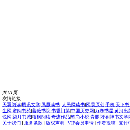
共1/1页
友情链接
天翼阅读
|
腾讯文学
|
凤凰读书
|
人民网读书
|
网易原创
|
手机
|
天下书
生网
|
蜜阅书苑
|
蔷薇书院
|
书香门第
|
中国历史网
|
万卷书屋
|
黄河出
说网
|
柒月书城
|
梧桐阅读
|
奇迹作品
|
笔尚小说
|
青豚阅读
|
神书文学
关于我们
|
服务条款
|
版权声明
|
VIP会员申请
|
作者投稿
|
支付