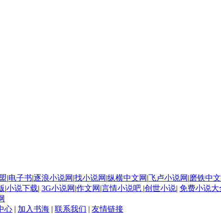
盟
|
电子书
|
逐浪小说网
|
找小说网
|
纵横中文网
|
飞卢小说网
|
磨铁中文
版
|
小说下载
|
3G小说网
|
作文网
|
言情小说吧
|
创世小说
|
免费小说大
网
中心
|
加入书海
|
联系我们
|
友情链接