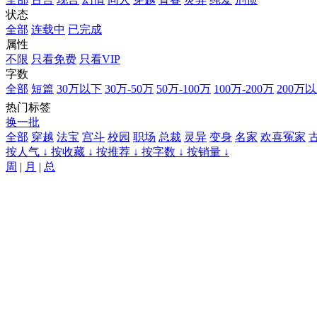
状态
全部
连载中
已完成
属性
不限
只看免费
只看VIP
字数
全部
短篇
30万以下
30万-50万
50万-100万
100万-200万
200万
热门标签
换一批
全部
穿越
法宝
宫斗
校园
职场
总裁
灵异
变身
名家
欢喜冤家
按人气 ↓
按收藏 ↓
按推荐 ↓
按字数 ↓
按销量 ↓
周
|
月
|
总