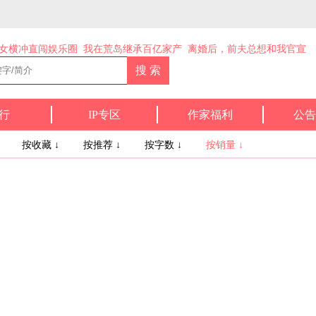
女横冲直闯娱乐圈
我在荒岛继承百亿家产
离婚后，前夫总想和我官宣
行
IP专区
作家福利
公告
↓
按收藏 ↓
按推荐 ↓
按字数 ↓
按销量 ↓