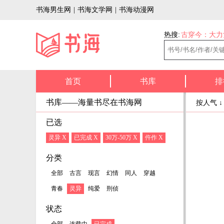
书海男生网
|
书海文学网
|
书海动漫网
热搜:
古穿今：大力
首页
书库
排
书库——海量书尽在书海网
按人气 
已选
灵异 X
已完成 X
30万-50万 X
仵作 X
分类
全部
古言
现言
幻情
同人
穿越
青春
灵异
纯爱
刑侦
状态