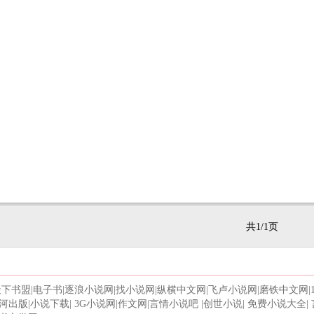
共1/1页
天下书盟
|
电子书
|
逐浪小说网
|
找小说网
|
纵横中文网
|
飞卢小说网
|
磨铁中文网
|
河出版
|
小说下载
|
3G小说网
|
作文网
|
言情小说吧
|
创世小说
|
免费小说大全
|