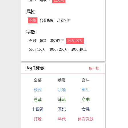
全部
连载中
已完成
属性
不限
只看免费
只看VIP
字数
全部
短篇
30万以下
30万-50万
50万-100万
100万-200万
200万以上
热门标签
换一批
全部
动漫
宫斗
校园
职场
重生
总裁
韩流
穿书
十四运
医妃
女强
打脸
年代
体育竞技