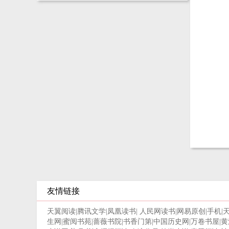
友情链接
天翼阅读
|
腾讯文学
|
凤凰读书
|
人民网读书
|
网易原创
|
手机
|
生网
|
蜜阅书苑
|
蔷薇书院
|
书香门第
|
中国历史网
|
万卷书屋
|
黄