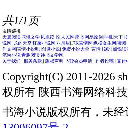
共1/1页
友情链接
天翼阅读
|
腾讯文学
|
凤凰读书
|
人民网读书
|
网易原创
|
手机
|
天下书
说网
|
龙的天空
|
红薯小说网
|
八月居
|
17K言情网
|
纵横女生网
|
蜜阅
作文网
|
言情小说吧
|
创世小说
|
免费小说大全
|
言情书殿
|
甜悦读
笔尚小说
|
青豚阅读
|
神书文学网
关于我们
|
服务条款
|
版权声明
|
VIP会员申请
|
作者投稿
|
支付
Copyright(C) 2011-2026 sh
权所有 陕西书海网络科
书海小说版权所有，未经
13006097号-2