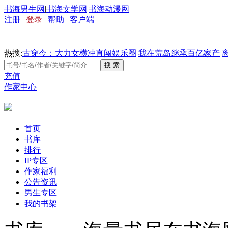
书海男生网
|
书海文学网
|
书海动漫网
注册
|
登录
|
帮助
|
客户端
热搜:
古穿今：大力女横冲直闯娱乐圈
我在荒岛继承百亿家产
充值
作家中心
首页
书库
排行
IP专区
作家福利
公告资讯
男生专区
我的书架