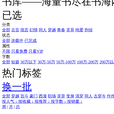
书库——海量书尽在书海
已选
分类
全部
古言
现言
幻情
同人
穿越
青春
灵异
纯爱
刑侦
状态
全部
连载中
已完成
属性
不限
只看免费
只看VIP
字数
全部
短篇
30万以下
30万-50万
50万-100万
100万-200万
200万
热门标签
换一批
全部
穿越
宫斗
豪门
西漫
职场
灵异
变身
清穿
同人
古穿今
仵
按人气 ↓
按收藏 ↓
按推荐 ↓
按字数 ↓
按销量 ↓
周
|
月
|
总