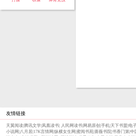
友情链接
天翼阅读
|
腾讯文学
|
凤凰读书
|
人民网读书
|
网易原创
|
手机
|
天下书盟
|
电
小说网
|
八月居
|
17K言情网
|
纵横女生网
|
蜜阅书苑
|
蔷薇书院
|
书香门第
|
中