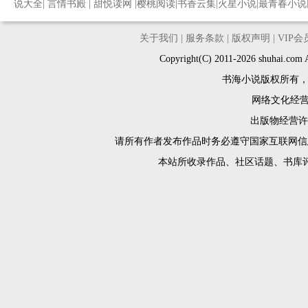
说大全
|
言情书殿
|
甜悦读网
|
樱桃阅读
|
书香云集
|
火星小说
|
最青春小说
关于我们
|
服务条款
|
版权声明
|
VIP
Copyright(C) 2011-2026 shuh
书海小说版权所有
网络文化经营许
出版物经营许可
请所有作者发布作品时务必遵守国家互联网信
本站所收录作品、社区话题、书库