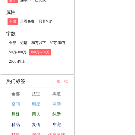
全部
连载中
已完成
属性
不限
只看免费
只看VIP
字数
全部
短篇
30万以下
30万-50万
50万-100万
100万-200万
200万以上
热门标签
换一批
全部
法宝
黑道
空间
明星
网游
悬疑
同人
纯爱
精品
复仇
甜宠
打脸
权谋
体育竞技