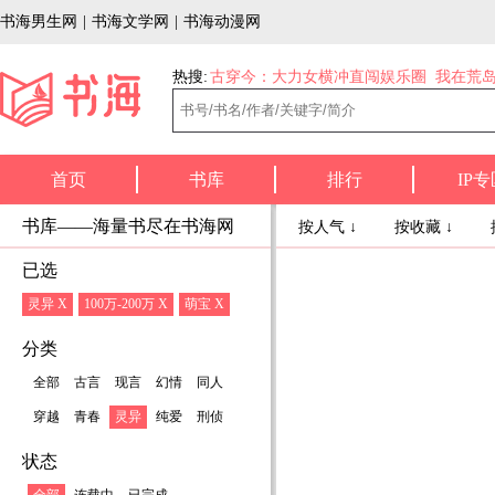
书海男生网
|
书海文学网
|
书海动漫网
热搜:
古穿今：大力女横冲直闯娱乐圈
我在荒
首页
书库
排行
IP专
书库——海量书尽在书海网
按人气 ↓
按收藏 ↓
已选
灵异 X
100万-200万 X
萌宝 X
分类
全部
古言
现言
幻情
同人
穿越
青春
灵异
纯爱
刑侦
状态