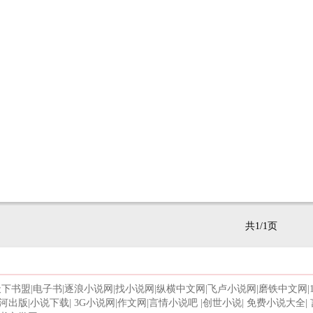
共1/1页
天下书盟
|
电子书
|
逐浪小说网
|
找小说网
|
纵横中文网
|
飞卢小说网
|
磨铁中文网
|
河出版
|
小说下载
|
3G小说网
|
作文网
|
言情小说吧
|
创世小说
|
免费小说大全
|