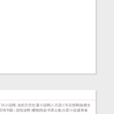
17K小说网
|
龙的天空
|
红薯小说网
|
八月居
|
17K言情网
|
纵横女
言情书殿
|
甜悦读网
|
樱桃阅读
|
书香云集
|
火星小说
|
最青春