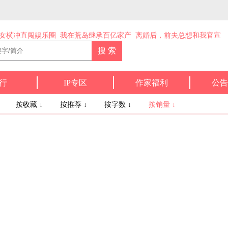
女横冲直闯娱乐圈
我在荒岛继承百亿家产
离婚后，前夫总想和我官宣
行
IP专区
作家福利
公告
↓
按收藏 ↓
按推荐 ↓
按字数 ↓
按销量 ↓