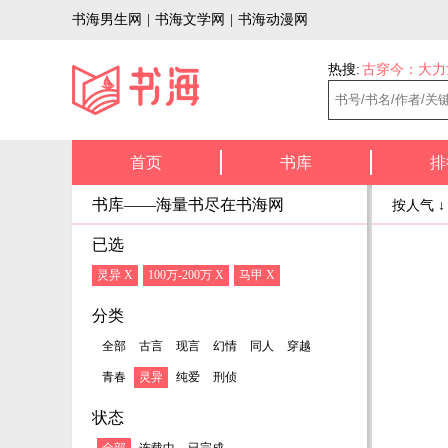
书海男生网
|
书海文学网
|
书海动漫网
热搜:
古穿今：大力
首页
书库
排
书库——海量书尽在书海网
按人气 
已选
灵异 X
100万-200万 X
马甲 X
分类
全部
古言
现言
幻情
同人
穿越
青春
灵异
纯爱
刑侦
状态