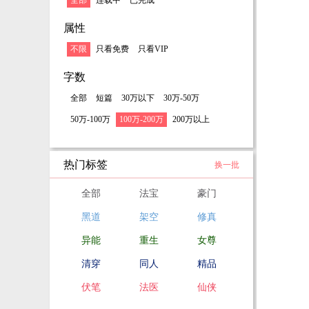
全部
连载中
已完成
属性
不限
只看免费
只看VIP
字数
全部
短篇
30万以下
30万-50万
50万-100万
100万-200万
200万以上
热门标签
换一批
全部
法宝
豪门
黑道
架空
修真
异能
重生
女尊
清穿
同人
精品
伏笔
法医
仙侠