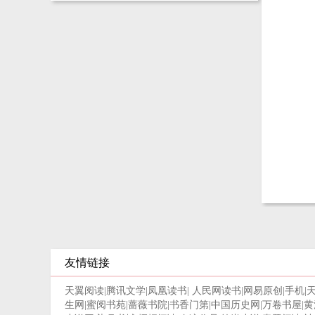
友情链接
天翼阅读
|
腾讯文学
|
凤凰读书
|
人民网读书
|
网易原创
|
手机
|
生网
|
蜜阅书苑
|
蔷薇书院
|
书香门第
|
中国历史网
|
万卷书屋
|
黄