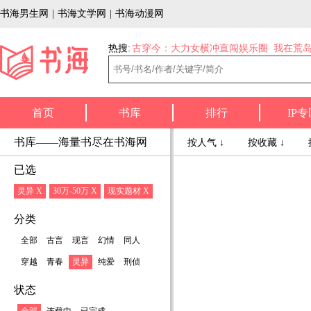
书海男生网
|
书海文学网
|
书海动漫网
热搜:
古穿今：大力女横冲直闯娱乐圈
我在荒
首页
书库
排行
IP专
书库——海量书尽在书海网
按人气 ↓
按收藏 ↓
已选
灵异 X
30万-50万 X
现实题材 X
分类
全部
古言
现言
幻情
同人
穿越
青春
灵异
纯爱
刑侦
状态