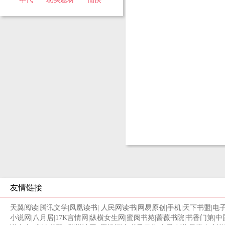
友情链接
天翼阅读
|
腾讯文学
|
凤凰读书
|
人民网读书
|
网易原创
|
手机
|
天下书盟
|
电
小说网
|
八月居
|
17K言情网
|
纵横女生网
|
蜜阅书苑
|
蔷薇书院
|
书香门第
|
中