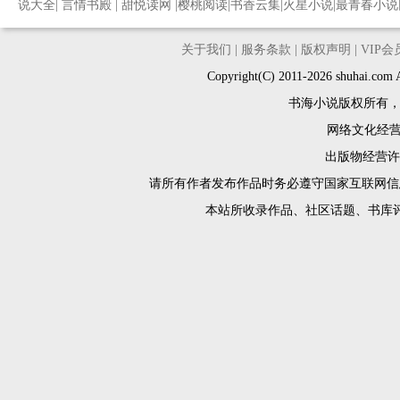
说大全
|
言情书殿
|
甜悦读网
|
樱桃阅读
|
书香云集
|
火星小说
|
最青春小说
关于我们
|
服务条款
|
版权声明
|
VIP
Copyright(C) 2011-2026 shuh
书海小说版权所有
网络文化经营许
出版物经营许可
请所有作者发布作品时务必遵守国家互联网信
本站所收录作品、社区话题、书库