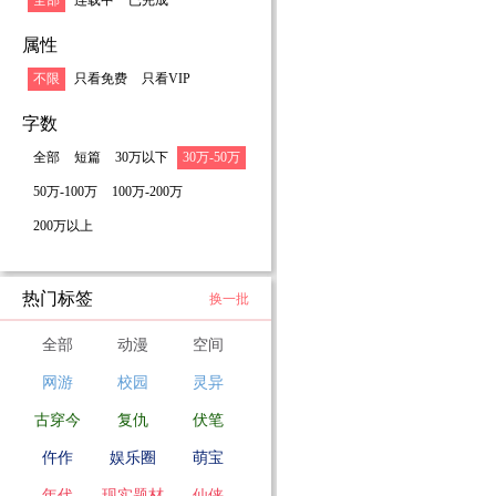
全部
连载中
已完成
属性
不限
只看免费
只看VIP
字数
全部
短篇
30万以下
30万-50万
50万-100万
100万-200万
200万以上
热门标签
换一批
全部
动漫
空间
网游
校园
灵异
古穿今
复仇
伏笔
仵作
娱乐圈
萌宝
年代
现实题材
仙侠