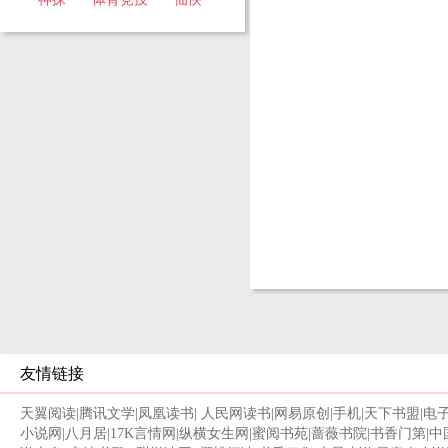
友情链接
天翼阅读
|
腾讯文学
|
凤凰读书
|
人民网读书
|
网易原创
|
手机
|
天下书盟
|
电
小说网
|
八月居
|
17K言情网
|
纵横女生网
|
蜜阅书苑
|
蔷薇书院
|
书香门第
|
中