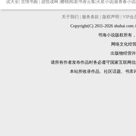
说大全
|
言情书殿
|
甜悦读网
|
樱桃阅读
|
书香云集
|
火星小说
|
最青春小说
关于我们
|
服务条款
|
版权声明
|
VIP
Copyright(C) 2011-2026 shuh
书海小说版权所有
网络文化经营许
出版物经营许可
请所有作者发布作品时务必遵守国家互联网信
本站所收录作品、社区话题、书库