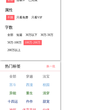
全部
连载中
已完成
属性
不限
只看免费
只看VIP
字数
全部
短篇
30万以下
30万-50万
50万-100万
100万-200万
200万以上
热门标签
换一批
全部
穿越
法宝
宫斗
西漫
校园
异能
重生
清穿
十四运
仵作
甜宠
神探
体育竞技
仙侠