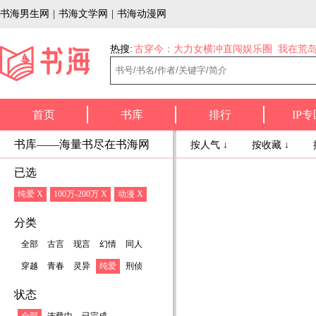
书海男生网
|
书海文学网
|
书海动漫网
热搜:
古穿今：大力女横冲直闯娱乐圈
我在荒
首页
书库
排行
IP专
书库——海量书尽在书海网
按人气 ↓
按收藏 ↓
已选
纯爱 X
100万-200万 X
动漫 X
分类
全部
古言
现言
幻情
同人
穿越
青春
灵异
纯爱
刑侦
状态