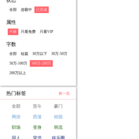
状态
全部
连载中
已完成
属性
不限
只看免费
只看VIP
字数
全部
短篇
30万以下
30万-50万
50万-100万
100万-200万
200万以上
热门标签
换一批
全部
宫斗
豪门
网游
西漫
校园
职场
变身
韩流
同人
穿书
娱乐圈