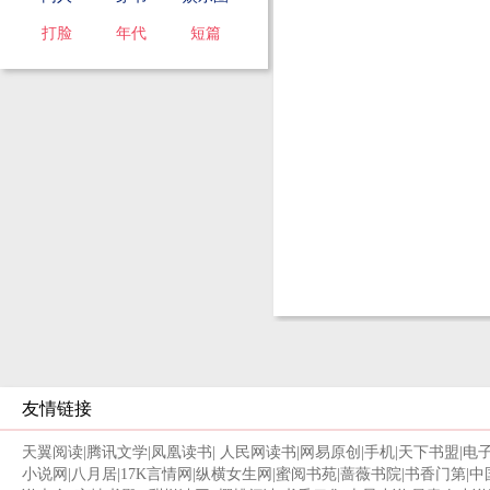
打脸
年代
短篇
友情链接
天翼阅读
|
腾讯文学
|
凤凰读书
|
人民网读书
|
网易原创
|
手机
|
天下书盟
|
电
小说网
|
八月居
|
17K言情网
|
纵横女生网
|
蜜阅书苑
|
蔷薇书院
|
书香门第
|
中