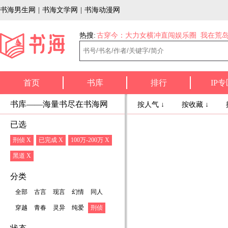
书海男生网
|
书海文学网
|
书海动漫网
热搜:
古穿今：大力女横冲直闯娱乐圈
我在荒
首页
书库
排行
IP专
书库——海量书尽在书海网
按人气 ↓
按收藏 ↓
已选
刑侦 X
已完成 X
100万-200万 X
黑道 X
分类
全部
古言
现言
幻情
同人
穿越
青春
灵异
纯爱
刑侦