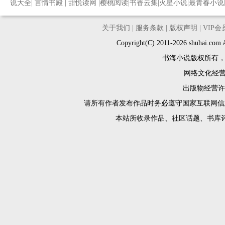
说大全
|
言情书殿
|
甜悦读网
|
樱桃阅读
|
书香云集
|
火星小说
|
最青春小说
关于我们
|
服务条款
|
版权声明
|
VIP
Copyright(C) 2011-2026 shuh
书海小说版权所有
网络文化经营许
出版物经营许可
请所有作者发布作品时务必遵守国家互联网信
本站所收录作品、社区话题、书库