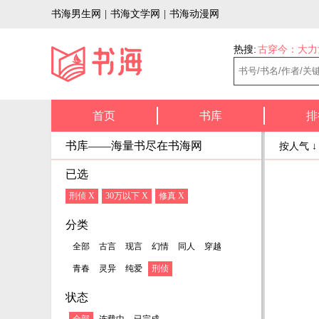
书海男生网
|
书海文学网
|
书海动漫网
热搜:
古穿今：大力
首页
书库
排
书库——海量书尽在书海网
按人气 
已选
刑侦 X
30万以下 X
修真 X
分类
全部
古言
现言
幻情
同人
穿越
青春
灵异
纯爱
刑侦
状态