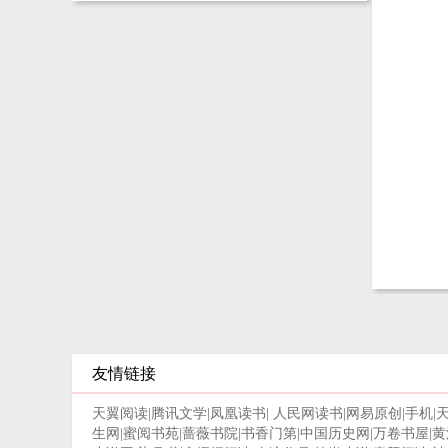
友情链接
天翼阅读
|
腾讯文学
|
凤凰读书
|
人民网读书
|
网易原创
|
手机
|
生网
|
蜜阅书苑
|
蔷薇书院
|
书香门第
|
中国历史网
|
万卷书屋
|
黄