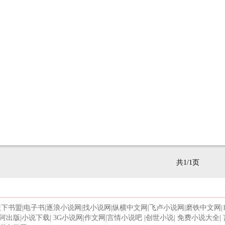
共1/1页
天下书盟
|
电子书
|
逐浪小说网
|
找小说网
|
纵横中文网
|
飞卢小说网
|
磨铁中文网
|
河出版
|
小说下载
|
3G小说网
|
作文网
|
言情小说吧
|
创世小说
|
免费小说大全
|