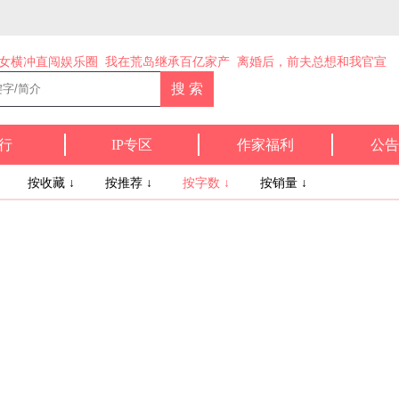
女横冲直闯娱乐圈
我在荒岛继承百亿家产
离婚后，前夫总想和我官宣
行
IP专区
作家福利
公告
↓
按收藏 ↓
按推荐 ↓
按字数 ↓
按销量 ↓