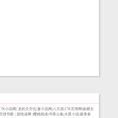
17K小说网
|
龙的天空
|
红薯小说网
|
八月居
|
17K言情网
|
纵横女
言情书殿
|
甜悦读网
|
樱桃阅读
|
书香云集
|
火星小说
|
最青春