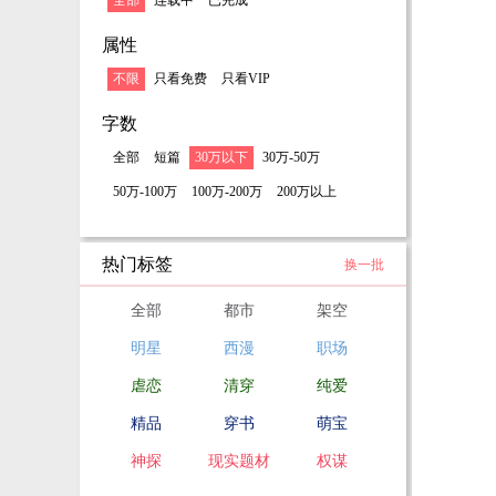
全部
连载中
已完成
属性
不限
只看免费
只看VIP
字数
全部
短篇
30万以下
30万-50万
50万-100万
100万-200万
200万以上
热门标签
换一批
全部
都市
架空
明星
西漫
职场
虐恋
清穿
纯爱
精品
穿书
萌宝
神探
现实题材
权谋