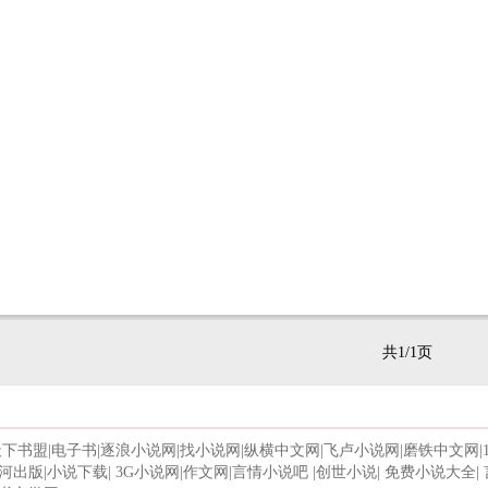
共1/1页
天下书盟
|
电子书
|
逐浪小说网
|
找小说网
|
纵横中文网
|
飞卢小说网
|
磨铁中文网
|
河出版
|
小说下载
|
3G小说网
|
作文网
|
言情小说吧
|
创世小说
|
免费小说大全
|