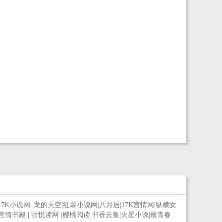
17K小说网
|
龙的天空
|
红薯小说网
|
八月居
|
17K言情网
|
纵横女
言情书殿
|
甜悦读网
|
樱桃阅读
|
书香云集
|
火星小说
|
最青春