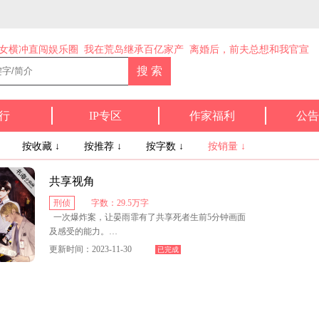
女横冲直闯娱乐圈
我在荒岛继承百亿家产
离婚后，前夫总想和我官宣
行
IP专区
作家福利
公告
↓
按收藏 ↓
按推荐 ↓
按字数 ↓
按销量 ↓
共享视角
刑侦
字数：29.5万字
一次爆炸案，让晏雨霏有了共享死者生前5分钟画面
及感受的能力。
更新时间：2023-11-30
已完成
一次次与死神赛跑，为生者权，为死者言！
法医晏雨霏与刑警队长盛景时联手带你去破案现
场，探究隐秘的人性，缉拿人心中的怪物