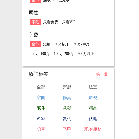
全部
连载中
已完成
属性
不限
只看免费
只看VIP
字数
全部
短篇
30万以下
30万-50万
50万-100万
100万-200万
200万以上
热门标签
换一批
全部
穿越
法宝
空间
修真
影视
宅斗
悬疑
精品
名家
复仇
伏笔
萌宝
马甲
现实题材