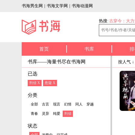
书海男生网
|
书海文学网
|
书海动漫网
热搜:
古穿今：大力
首页
书库
排
书库——海量书尽在书海网
按人气 
已选
刑侦 X
悬疑 X
分类
全部
古言
现言
幻情
同人
穿越
青春
灵异
纯爱
刑侦
状态