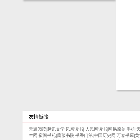
友情链接
天翼阅读
|
腾讯文学
|
凤凰读书
|
人民网读书
|
网易原创
|
手机
|
生网
|
蜜阅书苑
|
蔷薇书院
|
书香门第
|
中国历史网
|
万卷书屋
|
黄