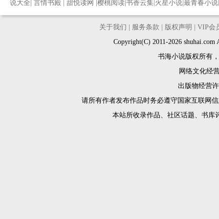
说大全
|
言情书殿
|
甜悦读网
|
樱桃阅读
|
书香云集
|
火星小说
|
最青春小说
关于我们
|
服务条款
|
版权声明
|
VIP
Copyright(C) 2011-2026 shuh
书海小说版权所有
网络文化经营许
出版物经营许可
请所有作者发布作品时务必遵守国家互联网信
本站所收录作品、社区话题、书库