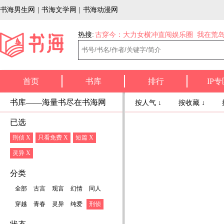
书海男生网
|
书海文学网
|
书海动漫网
热搜:
古穿今：大力女横冲直闯娱乐圈
我在荒
首页
书库
排行
IP专
书库——海量书尽在书海网
按人气 ↓
按收藏 ↓
已选
刑侦 X
只看免费 X
短篇 X
灵异 X
分类
全部
古言
现言
幻情
同人
穿越
青春
灵异
纯爱
刑侦