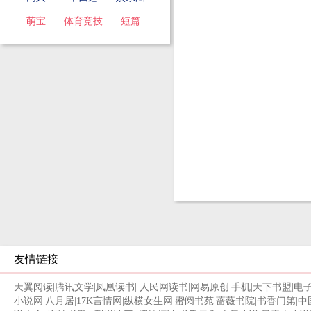
萌宝
体育竞技
短篇
友情链接
天翼阅读
|
腾讯文学
|
凤凰读书
|
人民网读书
|
网易原创
|
手机
|
天下书盟
|
电
小说网
|
八月居
|
17K言情网
|
纵横女生网
|
蜜阅书苑
|
蔷薇书院
|
书香门第
|
中