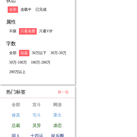
状态
全部
连载中
已完成
属性
不限
只看免费
只看VIP
字数
全部
短篇
30万以下
30万-50万
50万-100万
100万-200万
200万以上
热门标签
换一批
全部
宫斗
网游
修真
宅斗
重生
总裁
灵异
虐恋
同人
十四运
娱乐圈