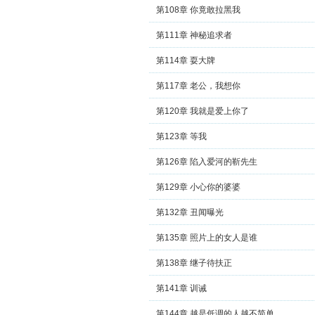
第108章 你竟敢拉黑我
第111章 神秘追求者
第114章 耍大牌
第117章 老公，我想你
第120章 我就是爱上你了
第123章 等我
第126章 陷入爱河的靳先生
第129章 小心你的婆婆
第132章 丑闻曝光
第135章 照片上的女人是谁
第138章 继子待扶正
第141章 训诫
第144章 越是低调的人越不简单