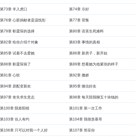
第73章 羊入虎口
第74章 示好
第76章 心脏捐献者是温悦彤
第77章 背叛
第79章 靳霆琛的选择
第80章 语芙生死难料
第82章 给你介绍个对象
第83章 事情的真相
第85章 试着不去爱她
第86章 新房子，新开始
第88章 靳霆琛病了
第89章 想看她为他紧张的样子
第91章 心软
第92章 撒娇
第94章 原配变新欢
第95章 微信好友
第97章 丧失求生意志
第98章 每天陪我聊五十块钱的
第100章 阴差阳错
第101章 第一次工作
第103章 佳人有约
第104章 我很羡慕哥
第106章 只可以对我一个人好
第107章 答应你