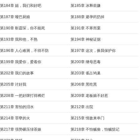
第184章 姐，我们和好吧
第185章 冰释前嫌
第187章 哑巴厨娘
第188章 避孕药扔掉
第190章 靳霆琛，你不能死
第191章 不寒而栗
第193章 我和他，不熟
第194章 神秘证据
第196章 人心难测，不得不防
第197章 这次，换我保护你
第199章 我爱你，爱着你
第200章 继母恶毒
第202章 我们的故事
第203章 雀占鸠巢
第205章 讨好我
第206章 黑吃黑
第208章 一把好牌打得稀烂
第209章 老板娘不好惹
第211章 害怕的泪水
第212章 出院
第214章 罪孽的火
第215章 情敌来串门
第217章 强势碾压绿茶婊
第218章 不怕贼偷，怕贼惦记