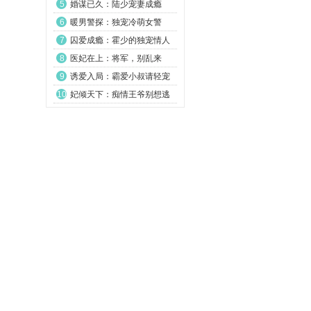
5
婚谋已久：陆少宠妻成瘾
6
暖男警探：独宠冷萌女警
7
囚爱成瘾：霍少的独宠情人
8
医妃在上：将军，别乱来
9
诱爱入局：霸爱小叔请轻宠
10
妃倾天下：痴情王爷别想逃