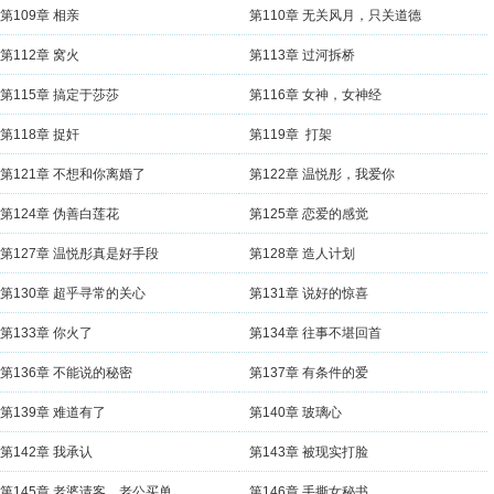
第109章 相亲
第110章 无关风月，只关道德
第112章 窝火
第113章 过河拆桥
第115章 搞定于莎莎
第116章 女神，女神经
第118章 捉奸
第119章 打架
第121章 不想和你离婚了
第122章 温悦彤，我爱你
第124章 伪善白莲花
第125章 恋爱的感觉
第127章 温悦彤真是好手段
第128章 造人计划
第130章 超乎寻常的关心
第131章 说好的惊喜
第133章 你火了
第134章 往事不堪回首
第136章 不能说的秘密
第137章 有条件的爱
第139章 难道有了
第140章 玻璃心
第142章 我承认
第143章 被现实打脸
第145章 老婆请客，老公买单
第146章 手撕女秘书