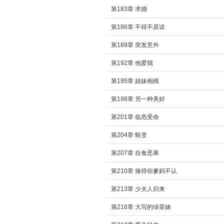
第183章 求婚
第186章 不得不原谅
第189章 突发意外
第192章 他爱我
第195章 姐妹相残
第198章 另一种美好
第201章 临危受命
第204章 蜕变
第207章 自食恶果
第210章 揍得你爹妈不认
第213章 少夫人归来
第216章 大写的绿茶婊