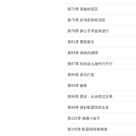
第72章 美丽的谎言
第75章 好消息和坏消息
第78章 换心手术提前进行
第81章 重获新生
第84章 谈钱伤感情
第87章 你别这么做作行不行
第90章 床头打架
第93章 败家
第96章 爱你，从未想过后果
第99章 撞衫靳霆琛前女友
第102章 偶遇小叔子
第105章 靳霆琛绯闻缠身