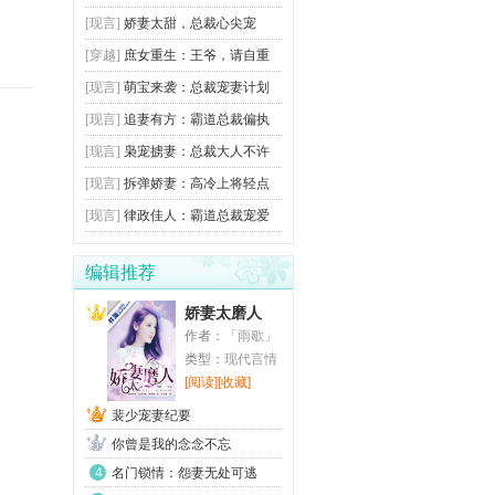
[现言]
娇妻太甜，总裁心尖宠
[穿越]
庶女重生：王爷，请自重
[现言]
萌宝来袭：总裁宠妻计划
[现言]
追妻有方：霸道总裁偏执
爱
[现言]
枭宠掳妻：总裁大人不许
动
[现言]
拆弹娇妻：高冷上将轻点
宠
[现言]
律政佳人：霸道总裁宠爱
妻
编辑推荐
娇妻太磨人
作者：
「雨歇」
类型：
现代言情
[阅读]
[收藏]
裴少宠妻纪要
你曾是我的念念不忘
4
名门锁情：怨妻无处可逃