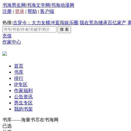
书海男生网
|
书海文学网
|
书海动漫网
注册
|
登录
|
帮助
|
客户端
热搜:
古穿今：大力女横冲直闯娱乐圈
我在荒岛继承百亿家产
充值
作家中心
首页
书库
排行
IP专区
作家福利
公告资讯
男生专区
我的书架
书库——海量书尽在书海网
已选