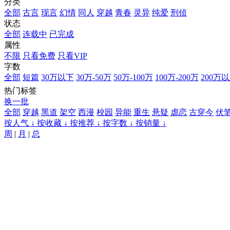
分类
全部
古言
现言
幻情
同人
穿越
青春
灵异
纯爱
刑侦
状态
全部
连载中
已完成
属性
不限
只看免费
只看VIP
字数
全部
短篇
30万以下
30万-50万
50万-100万
100万-200万
200万
热门标签
换一批
全部
穿越
黑道
架空
西漫
校园
异能
重生
悬疑
虐恋
古穿今
伏
按人气 ↓
按收藏 ↓
按推荐 ↓
按字数 ↓
按销量 ↓
周
|
月
|
总