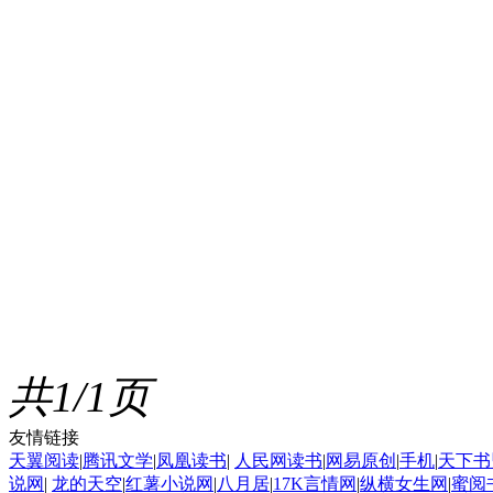
共1/1页
友情链接
天翼阅读
|
腾讯文学
|
凤凰读书
|
人民网读书
|
网易原创
|
手机
|
天下书
说网
|
龙的天空
|
红薯小说网
|
八月居
|
17K言情网
|
纵横女生网
|
蜜阅