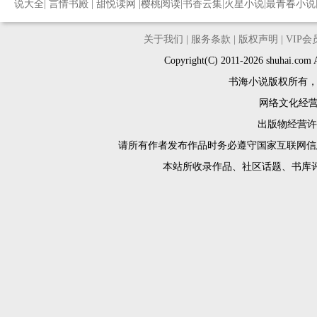
说大全
|
言情书殿
|
甜悦读网
|
樱桃阅读
|
书香云集
|
火星小说
|
最青春小说
关于我们
|
服务条款
|
版权声明
|
VIP
Copyright(C) 2011-2026 shuh
书海小说版权所有
网络文化经营许
出版物经营许可
请所有作者发布作品时务必遵守国家互联网信
本站所收录作品、社区话题、书库