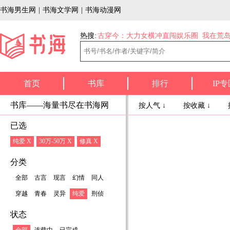
书海男生网
|
书海文学网
|
书海动漫网
热搜:
古穿今：大力女横冲直闯娱乐圈
我在荒
首页
书库
排行
IP专
书库——海量书尽在书海网
按人气 ↓
按收藏 ↓
已选
纯爱 X
30万-50万 X
修真 X
分类
全部
古言
现言
幻情
同人
穿越
青春
灵异
纯爱
刑侦
状态