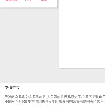
友情链接
天翼阅读
|
腾讯文学
|
凤凰读书
|
人民网读书
|
网易原创
|
手机
|
天下书盟
|
电
小说网
|
八月居
|
17K言情网
|
纵横女生网
|
蜜阅书苑
|
蔷薇书院
|
书香门第
|
中