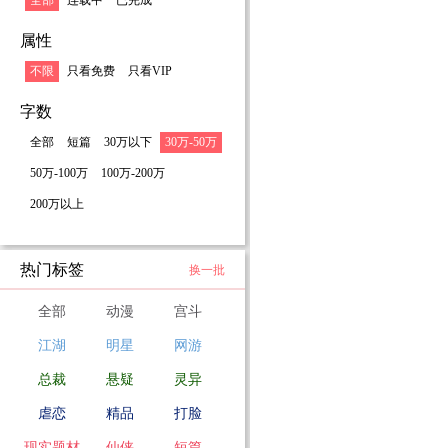
全部
连载中
已完成
属性
不限
只看免费
只看VIP
字数
全部
短篇
30万以下
30万-50万
50万-100万
100万-200万
200万以上
热门标签
换一批
全部
动漫
宫斗
江湖
明星
网游
总裁
悬疑
灵异
虐恋
精品
打脸
现实题材
仙侠
短篇