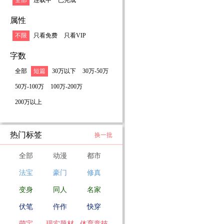
全部
连载中
已完成
属性
不限
只看免费
只看VIP
字数
全部
短篇
30万以下
30万-50万
50万-100万
100万-200万
200万以上
热门标签
换一批
全部
动漫
都市
法宝
豪门
修真
变身
同人
名家
伏笔
仵作
快穿
萌宝
现实题材
体育竞技