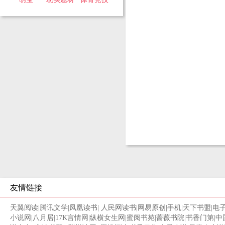
友情链接
天翼阅读
|
腾讯文学
|
凤凰读书
|
人民网读书
|
网易原创
|
手机
|
天下书盟
|
电
小说网
|
八月居
|
17K言情网
|
纵横女生网
|
蜜阅书苑
|
蔷薇书院
|
书香门第
|
中