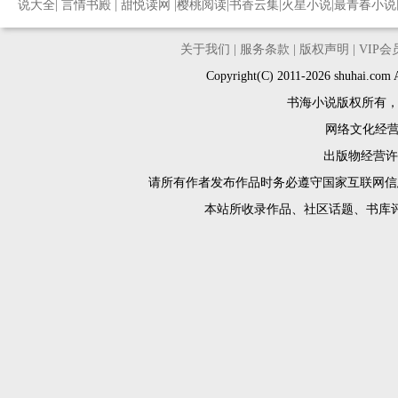
说大全
|
言情书殿
|
甜悦读网
|
樱桃阅读
|
书香云集
|
火星小说
|
最青春小说
关于我们
|
服务条款
|
版权声明
|
VIP
Copyright(C) 2011-2026 shuh
书海小说版权所有
网络文化经营许
出版物经营许可
请所有作者发布作品时务必遵守国家互联网信
本站所收录作品、社区话题、书库