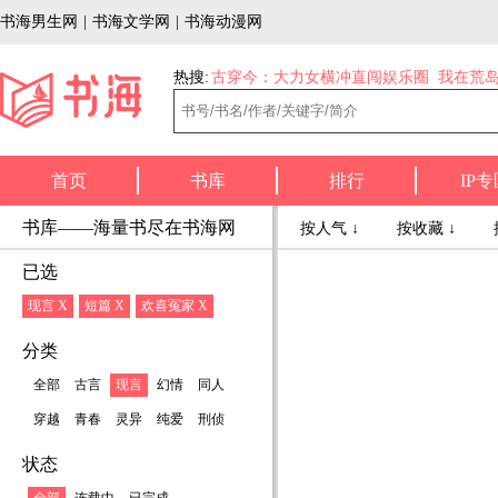
书海男生网
|
书海文学网
|
书海动漫网
热搜:
古穿今：大力女横冲直闯娱乐圈
我在荒
首页
书库
排行
IP专
书库——海量书尽在书海网
按人气 ↓
按收藏 ↓
已选
现言 X
短篇 X
欢喜冤家 X
分类
全部
古言
现言
幻情
同人
穿越
青春
灵异
纯爱
刑侦
状态